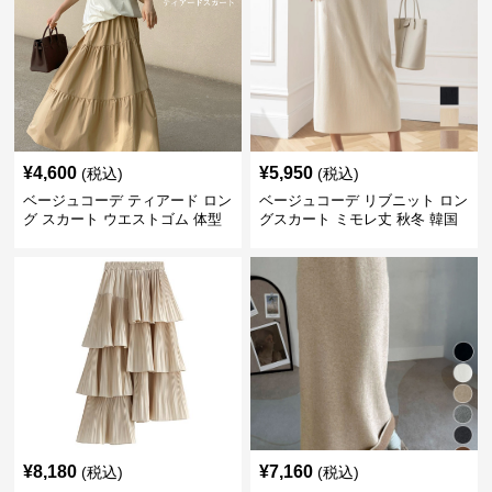
¥
4,600
¥
5,950
(税込)
(税込)
ベージュコーデ ティアード ロン
ベージュコーデ リブニット ロン
グ スカート ウエストゴム 体型
グスカート ミモレ丈 秋冬 韓国
カバー 着回し
風
¥
8,180
¥
7,160
(税込)
(税込)