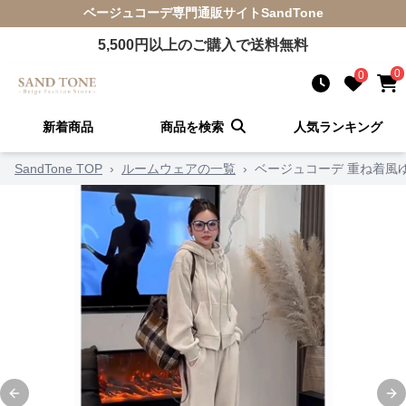
ベージュコーデ
専門通販サイト
SandTone
5,500
円以上のご購入で送料無料
0
0
新着商品
商品を検索
人気ランキング
SandTone TOP
›
ルームウェアの一覧
›
ベージュコーデ 重ね着風
Previous slide
Ne