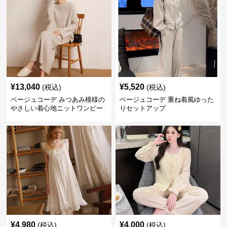
¥
13,040
¥
5,520
(税込)
(税込)
ベージュコーデ みつあみ模様の
ベージュコーデ 重ね着風ゆった
やさしい着心地ニットワンピー
りセットアップ
ス
¥
4,980
¥
4,000
(税込)
(税込)