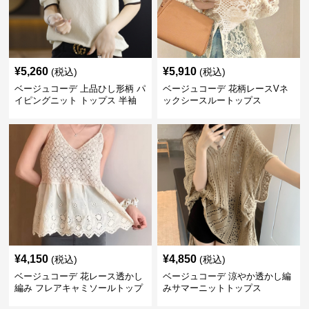
¥
5,260
¥
5,910
(税込)
(税込)
ベージュコーデ 上品ひし形柄 パ
ベージュコーデ 花柄レースVネ
イピングニット トップス 半袖
ックシースルートップス
¥
4,150
¥
4,850
(税込)
(税込)
ベージュコーデ 花レース透かし
ベージュコーデ 涼やか透かし編
編み フレアキャミソールトップ
みサマーニットトップス
ス