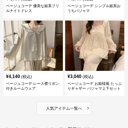
ベージュコーデ 優美な姫系フリ
ベージュコーデ シンプル姫系お
ルナイトドレス
うちパジャマ
¥
4,140
¥
3,040
(税込)
(税込)
ベージュコーデ レース襟リボン
ベージュコーデ お姫様風 たっぷ
付きルームウェア
りギャザー パジャマ上下セット
›
人気アイテム一覧へ