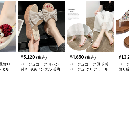
¥
5,120
¥
4,850
¥
13,
(税込)
(税込)
花飾り
ベージュコーデ リボン
ベージュコーデ 透明感
ベー
ンダル
付き 厚底サンダル 美脚
ベージュ クリアヒール
飾り
ウエッジソール 靴
サンダル 美脚靴
ダル