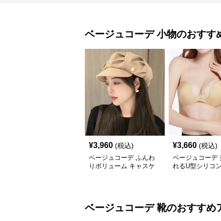
ベージュコーデ
小物
のおすす
¥
3,960
¥
3,660
(税込)
(税込)
ベージュコーデ ふんわ
ベージュコーデ 
りボリューム キャスケ
れるU型シリコン
ット帽 小物
物
ベージュコーデ
靴
のおすすめ