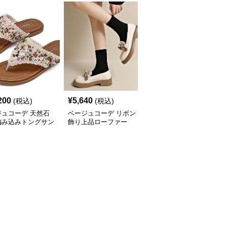
200
¥
5,640
¥
2,800
(税込)
(税込)
(税込)
ジュコーデ 天然石
ベージュコーデ リボン
ベージュコーデ 春夏新
編み込みトングサン
飾り上品ローファー
作 女性用 合成皮革 指股
履き 平底靴 美脚効果