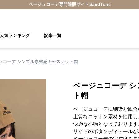
ベージュコーデ
専門通販サイト
SandTone
人気ランキング
記事一覧
ュコーデ シンプル素材感キャスケット帽
ベージュコーデ 
ト帽
ベージュコーデに馴染む風合
上質なコットン素材を使用し
快適な小物となっております
サイドのボタンディテールが
ベージュコーデの完成度を高