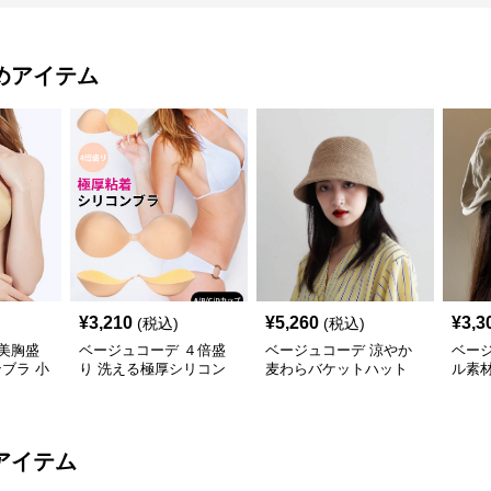
めアイテム
¥
3,210
¥
5,260
¥
3,3
(税込)
(税込)
美胸盛
ベージュコーデ ４倍盛
ベージュコーデ 涼やか
ベー
ブラ 小
り 洗える極厚シリコン
麦わらバケットハット
ル素
ブラ 小物
アイテム