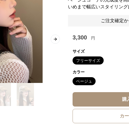
いめまで幅広いスタイリング
ご注文確定か
3,300
円
Next slide
サイズ
フリーサイズ
カラー
ベージュ
購
カー