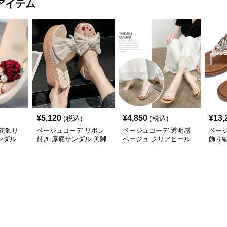
アイテム
¥
5,120
¥
4,850
¥
13,
(税込)
(税込)
花飾り
ベージュコーデ リボン
ベージュコーデ 透明感
ベー
ンダル
付き 厚底サンダル 美脚
ベージュ クリアヒール
飾り
ウエッジソール 靴
サンダル 美脚靴
ダル