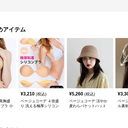
めアイテム
¥
3,210
¥
5,260
¥
3,3
(税込)
(税込)
美胸盛
ベージュコーデ ４倍盛
ベージュコーデ 涼やか
ベー
ブラ 小
り 洗える極厚シリコン
麦わらバケットハット
ル素
ブラ 小物