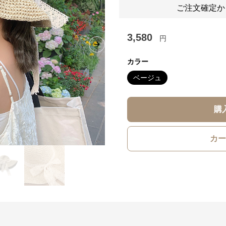
ご注文確定か
3,580
円
Next slide
カラー
ベージュ
購
カー