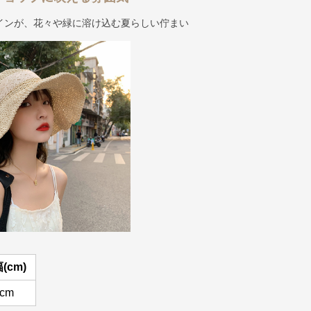
インが、花々や緑に溶け込む夏らしい佇まい
(cm)
1cm