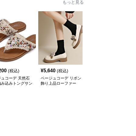
もっと見る
200
¥
5,640
¥
2,800
(税込)
(税込)
(税込)
ジュコーデ 天然石
ベージュコーデ リボン
ベージュコーデ 春夏新
編み込みトングサン
飾り上品ローファー
作 女性用 合成皮革 指股
履き 平底靴 美脚効果