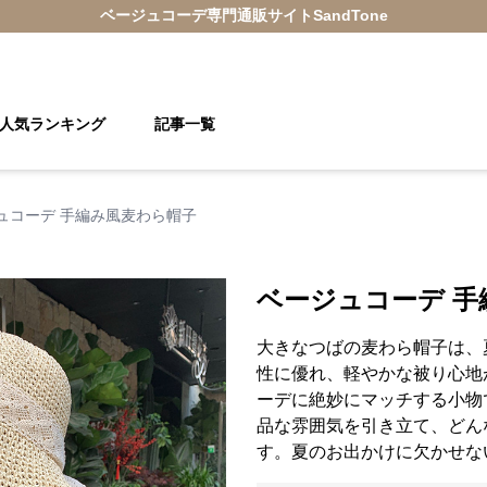
ベージュコーデ
専門通販サイト
SandTone
人気ランキング
記事一覧
ュコーデ 手編み風麦わら帽子
ベージュコーデ 手
大きなつばの麦わら帽子は、
性に優れ、軽やかな被り心地
ーデに絶妙にマッチする小物
品な雰囲気を引き立て、どん
す。夏のお出かけに欠かせな