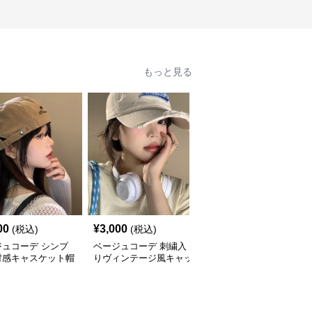
もっと見る
00
¥
3,000
¥
5,360
(税込)
(税込)
(税込)
ジュコーデ シンプ
ベージュコーデ 刺繍入
ベージュコーデ 透かし
材感キャスケット帽
りヴィンテージ風キャッ
編みかごバッグ 巾着バ
プ
ケツ型小物鞄