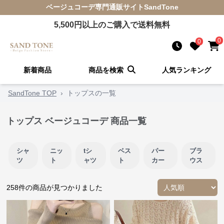
ベージュコーデ
専門通販サイト
SandTone
5,500
円以上のご購入で送料無料
0
0
新着商品
商品を検索
人気ランキング
SandTone TOP
›
トップスの一覧
トップス ベージュコーデ 商品一覧
シャ
ニッ
tシ
ベス
パー
ブラ
ツ
ト
ャツ
ト
カー
ウス
258
件の商品が見つかりました