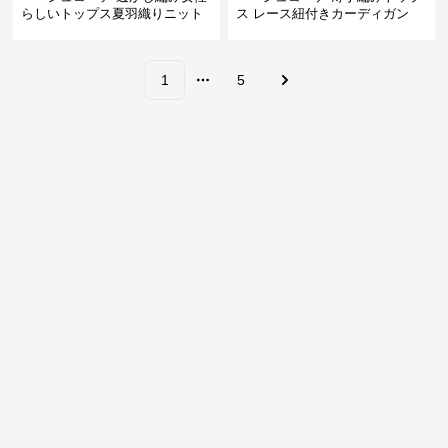
らしいトップス夏羽織りニット
ス レース紐付きカーディガン
1
5
More pages