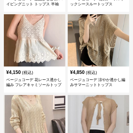
イピングニット トップス 半袖
ックシースルートップス
¥
4,150
¥
4,850
(税込)
(税込)
ベージュコーデ 花レース透かし
ベージュコーデ 涼やか透かし編
編み フレアキャミソールトップ
みサマーニットトップス
ス