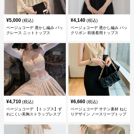
¥
5,000
¥
4,140
(税込)
(税込)
ベージュコーデ 透かし編み バッ
ベージュコーデ 透かし編み バッ
クレース ニットトップス
クリボン 前後着用トップス
¥
4,710
¥
6,660
(税込)
(税込)
ベージュコーデ 【トップス】ず
ベージュコーデ サテン素材 ねじ
れにくい美胸ストラップレスブ
りデザイン ノースリーブトップ
ラ
ス