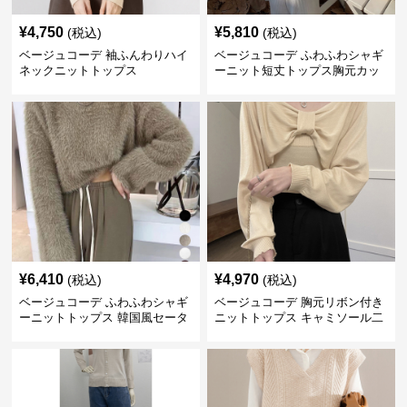
¥
4,750
¥
5,810
(税込)
(税込)
ベージュコーデ 袖ふんわりハイ
ベージュコーデ ふわふわシャギ
ネックニットトップス
ーニット短丈トップス胸元カッ
トアウト長袖
¥
6,410
¥
4,970
(税込)
(税込)
ベージュコーデ ふわふわシャギ
ベージュコーデ 胸元リボン付き
ーニットトップス 韓国風セータ
ニットトップス キャミソール二
ー
点組