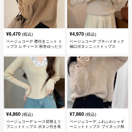
¥
6,470
¥
4,970
(税込)
(税込)
ベージュコーデ 襟付きニット ト
ベージュコーデ プチハイネック
ップス レディース 秋冬ゆったり
袖口ボタンニットトップス
¥
4,860
¥
7,860
(税込)
(税込)
ベージュコーデ レース切替えリ
ベージュコーデ ふわふわシャギ
ブニットトップス ボタン付き長
ーニットトップス ブイネック秋
袖
冬