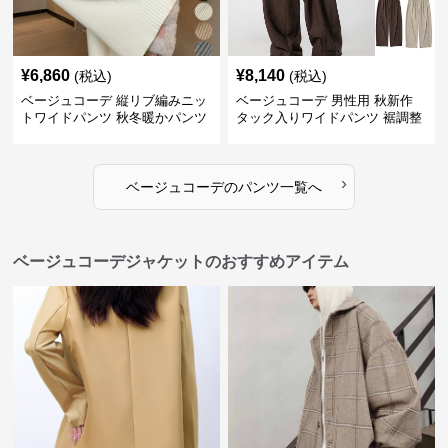
¥
6,860
¥
8,140
(税込)
(税込)
ベージュコーデ 縦リブ編みニッ
ベージュコーデ 男性用 秋新作
トワイドパンツ 秋冬暖かパンツ
タック入りワイドパンツ 裾調整
可能 全4色
›
ベージュコーデ
の
パンツ
一覧へ
ベージュコーデジャケットのおすすめアイテム