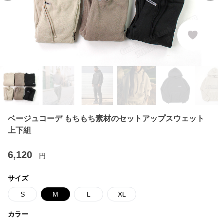
ベージュコーデ もちもち素材のセットアップスウェット
上下組
6,120
円
サイズ
S
M
L
XL
カラー