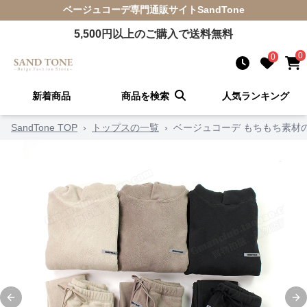
ベージュコーデ
専門通販サイト
SandTone
5,500
円以上のご購入で送料無料
0
0
新着商品
商品を検索
人気ランキング
SandTone TOP
›
トップスの一覧
›
ベージュコーデ もちもち素材
Previous slide
Ne