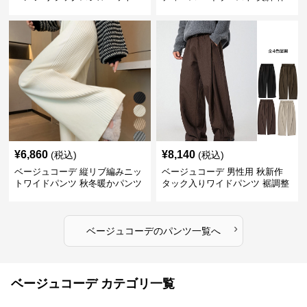
型カバー パンツ
¥
6,860
¥
8,140
(税込)
(税込)
ベージュコーデ 縦リブ編みニッ
ベージュコーデ 男性用 秋新作
トワイドパンツ 秋冬暖かパンツ
タック入りワイドパンツ 裾調整
可能 全4色
›
ベージュコーデ
の
パンツ
一覧へ
ベージュコーデ カテゴリ一覧