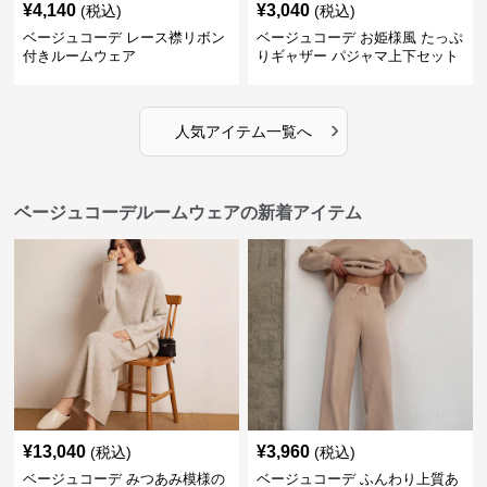
¥
4,140
¥
3,040
(税込)
(税込)
ベージュコーデ レース襟リボン
ベージュコーデ お姫様風 たっぷ
付きルームウェア
りギャザー パジャマ上下セット
›
人気アイテム一覧へ
ベージュコーデルームウェアの新着アイテム
¥
13,040
¥
3,960
(税込)
(税込)
ベージュコーデ みつあみ模様の
ベージュコーデ ふんわり上質あ