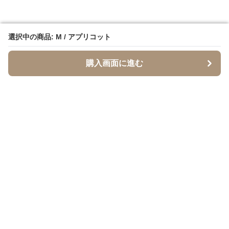
選択中の商品: M / アプリコット
選択中の商品: M / アプリコット
購入画面に進む
購入画面に進む
SandTone
について
会社概要