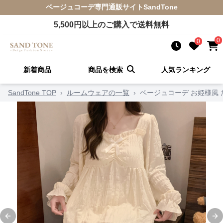
ベージュコーデ
専門通販サイト
SandTone
5,500
円以上のご購入で送料無料
0
0
新着商品
商品を検索
人気ランキング
SandTone TOP
›
ルームウェアの一覧
›
ベージュコーデ お姫様風
Previous slide
Ne