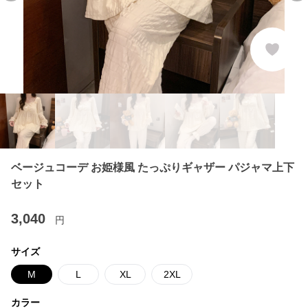
ベージュコーデ お姫様風 たっぷりギャザー パジャマ上下
セット
3,040
円
サイズ
M
L
XL
2XL
カラー