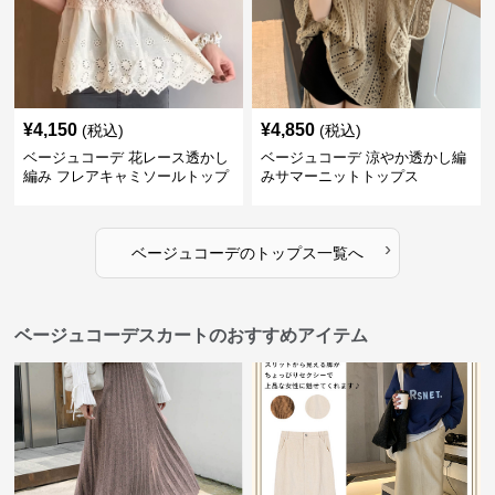
¥
4,150
¥
4,850
(税込)
(税込)
ベージュコーデ 花レース透かし
ベージュコーデ 涼やか透かし編
編み フレアキャミソールトップ
みサマーニットトップス
ス
›
ベージュコーデ
の
トップス
一覧へ
ベージュコーデスカートのおすすめアイテム