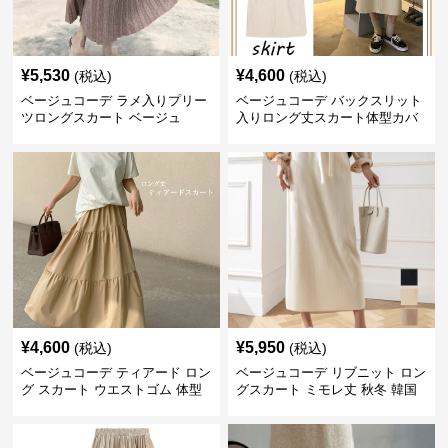
¥
5,530
¥
4,600
(税込)
(税込)
ベージュコーデ ラメ入りプリー
ベージュコーデ バックスリット
ツロングスカート ベージュ
入りロング丈スカート体型カバ
ーハイウエスト
¥
4,600
¥
5,950
(税込)
(税込)
ベージュコーデ ティアード ロン
ベージュコーデ リブニット ロン
グ スカート ウエストゴム 体型
グスカート ミモレ丈 秋冬 韓国
カバー 着回し
風