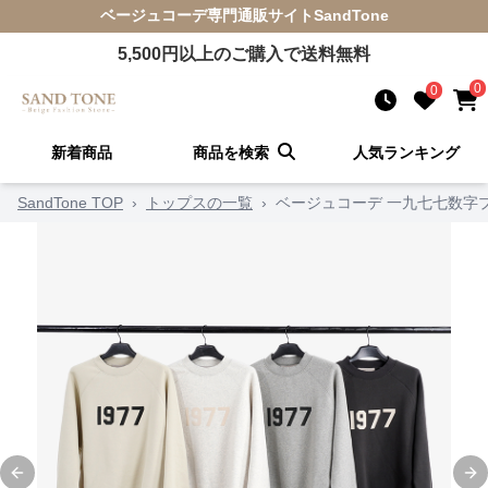
ベージュコーデ
専門通販サイト
SandTone
5,500
円以上のご購入で送料無料
0
0
新着商品
商品を検索
人気ランキング
SandTone TOP
›
トップスの一覧
›
ベージュコーデ 一九七七数字
Previous slide
Ne