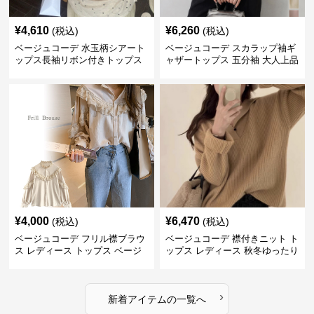
¥
4,610
¥
6,260
(税込)
(税込)
ベージュコーデ 水玉柄シアート
ベージュコーデ スカラップ袖ギ
ップス長袖リボン付きトップス
ャザートップス 五分袖 大人上品
¥
4,000
¥
6,470
(税込)
(税込)
ベージュコーデ フリル襟ブラウ
ベージュコーデ 襟付きニット ト
ス レディース トップス ベージ
ップス レディース 秋冬ゆったり
ュ 上品シャツ
›
新着アイテムの一覧へ