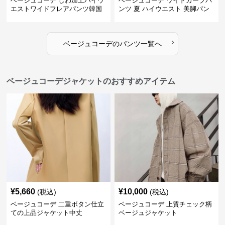
ベージュコーデ しわ加工ハイウ
ベージュコーデ ワイドカーブパ
エストワイドフレアパンツ韓国
ンツ 夏 ハイウエスト 美脚パン
風
ツ
›
ベージュコーデ
の
パンツ
一覧へ
ベージュコーデジャケットのおすすめアイテム
¥
5,660
¥
10,000
(税込)
(税込)
ベージュコーデ 二重ボタン仕立
ベージュコーデ 上質チェック柄
ての上品ジャケット中丈
ベージュジャケット