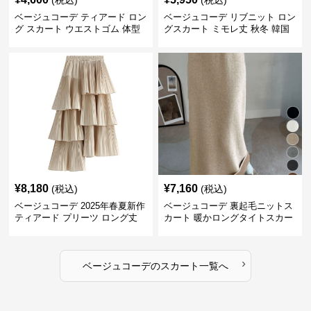
(税込)
(税込)
ベージュコーデ ティアード ロン
ベージュコーデ リブニット ロン
グ スカート ウエストゴム 体型
グスカート ミモレ丈 秋冬 韓国
カバー 着回し
風
¥
8,180
¥
7,160
(税込)
(税込)
ベージュコーデ 2025年春夏新作
ベージュコーデ 裏起毛ニットス
ティアード プリーツ ロング丈
カート 暖かロングタイトスカー
スカート
ト
›
ベージュコーデ
の
スカート
一覧へ