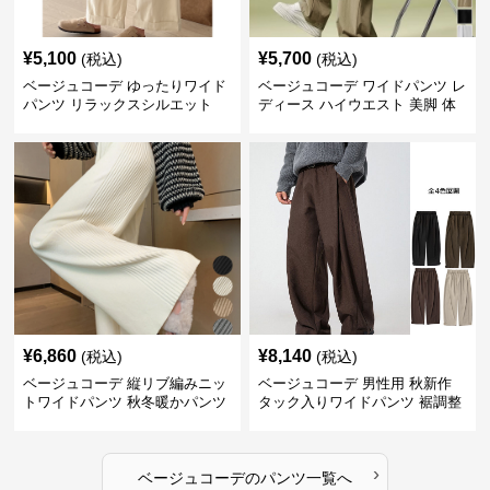
¥
5,100
¥
5,700
(税込)
(税込)
ベージュコーデ ゆったりワイド
ベージュコーデ ワイドパンツ レ
パンツ リラックスシルエット
ディース ハイウエスト 美脚 体
型カバー パンツ
¥
6,860
¥
8,140
(税込)
(税込)
ベージュコーデ 縦リブ編みニッ
ベージュコーデ 男性用 秋新作
トワイドパンツ 秋冬暖かパンツ
タック入りワイドパンツ 裾調整
可能 全4色
›
ベージュコーデ
の
パンツ
一覧へ