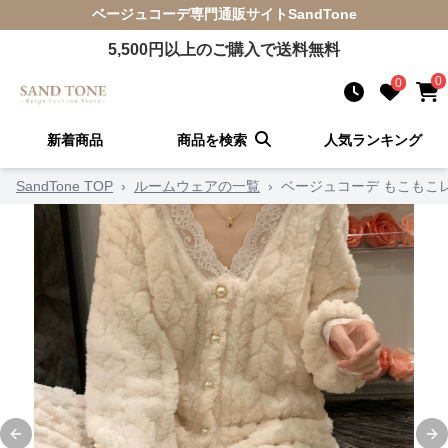
ベージュコーデ
専門通販サイト
SandTone
5,500
円以上のご購入で送料無料
0
0
新着商品
商品を検索
人気ランキング
SandTone TOP
›
ルームウェアの一覧
›
ベージュコーデ もこもこ
Previous slide
Ne