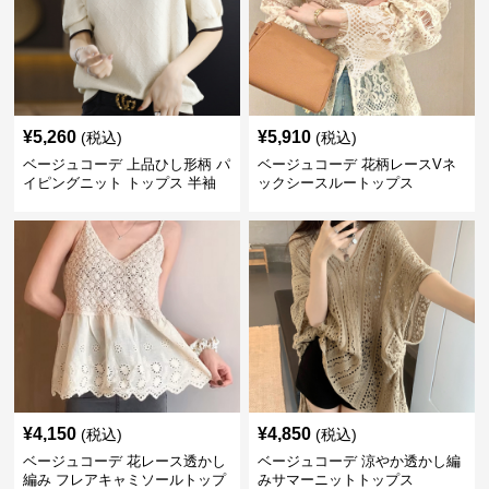
¥
5,260
¥
5,910
(税込)
(税込)
ベージュコーデ 上品ひし形柄 パ
ベージュコーデ 花柄レースVネ
イピングニット トップス 半袖
ックシースルートップス
¥
4,150
¥
4,850
(税込)
(税込)
ベージュコーデ 花レース透かし
ベージュコーデ 涼やか透かし編
編み フレアキャミソールトップ
みサマーニットトップス