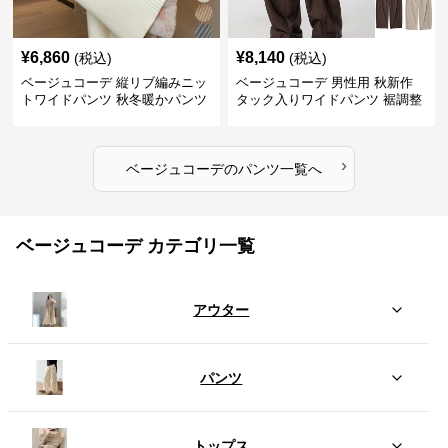
¥
6,860
¥
8,140
(税込)
(税込)
ベージュコーデ 縦リブ編みニッ
ベージュコーデ 男性用 秋新作
トワイドパンツ 秋冬暖かパンツ
タック入りワイドパンツ 裾調整
可能 全4色
›
ベージュコーデ
の
パンツ
一覧へ
ベージュコーデ カテゴリ一覧
アウター
パンツ
トップス