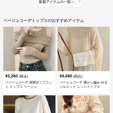
›
新着アイテムの一覧へ
ベージュコーデトップスのおすすめアイテム
¥
5,260
¥
4,440
(税込)
(税込)
ベージュコーデ 肩開きリブニッ
ベージュコーデ 透かし編み ゆる
ト トップス ベージュ
シルエット ニットトップス