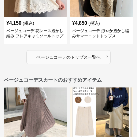
¥
4,150
¥
4,850
(税込)
(税込)
ベージュコーデ 花レース透かし
ベージュコーデ 涼やか透かし編
編み フレアキャミソールトップ
みサマーニットトップス
ス
›
ベージュコーデ
の
トップス
一覧へ
ベージュコーデスカートのおすすめアイテム