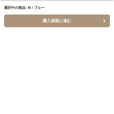
選択中の商品: M / ブルー
選択中の商品: M / ブルー
購入画面に進む
購入画面に進む
SandTone
について
会社概要
利用規約