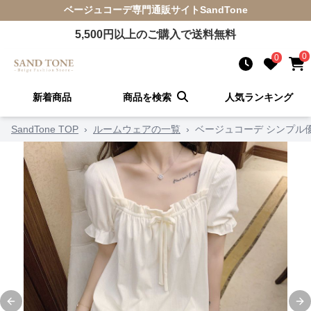
ベージュコーデ
専門通販サイト
SandTone
5,500
円以上のご購入で送料無料
0
0
新着商品
商品を検索
人気ランキング
SandTone TOP
›
ルームウェアの一覧
›
ベージュコーデ シンプル
Previous slide
Ne