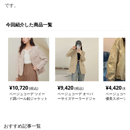
です。
今回紹介した商品一覧
¥
10,720
¥
9,420
¥
4,420
(税込)
(税込)
(税込
ベージュコーデ ツイー
ベージュコーデ オーバ
ベージュコーデ
ド調パール釦ジャケット
ーサイズテーラードジャ
優美スポーツジ
ケット
おすすめ記事一覧