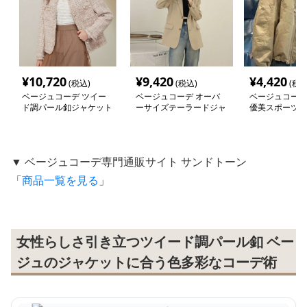
¥
10,720
¥
9,420
¥
4,420
(税込)
(税込)
(税込
ベージュコーデ ツイー
ベージュコーデ オーバ
ベージュコーデ
ド調パール釦ジャケット
ーサイズテーラードジャ
優美スポーツジ
ケット
▼ ベージュコーデ専門通販サイト サンドトーン
「
商品一覧を見る
」
女性らしさ引き立つツイード調パール釦 ベー
ジュのジャケットに合う色多彩なコーデ術