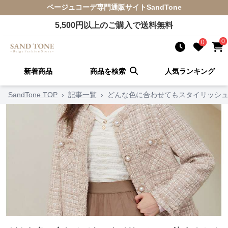
ベージュコーデ
専門通販サイト
SandTone
5,500
円以上のご購入で送料無料
0
0
新着商品
商品を検索
人気ランキング
SandTone TOP
›
記事一覧
›
どんな色に合わせてもスタイリッシュ