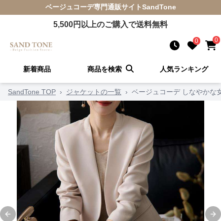
ベージュコーデ
専門通販サイト
SandTone
5,500
円以上のご購入で送料無料
0
0
新着商品
商品を検索
人気ランキング
SandTone TOP
›
ジャケットの一覧
›
ベージュコーデ しなやかな
Previous slide
Ne