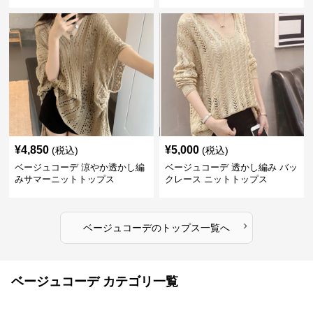
ス
¥
4,850
¥
5,000
(税込)
(税込)
ベージュコーデ 涼やか透かし編
ベージュコーデ 透かし編み バッ
みサマーニットトップス
クレース ニットトップス
›
ベージュコーデ
の
トップス
一覧へ
ベージュコーデ カテゴリ一覧