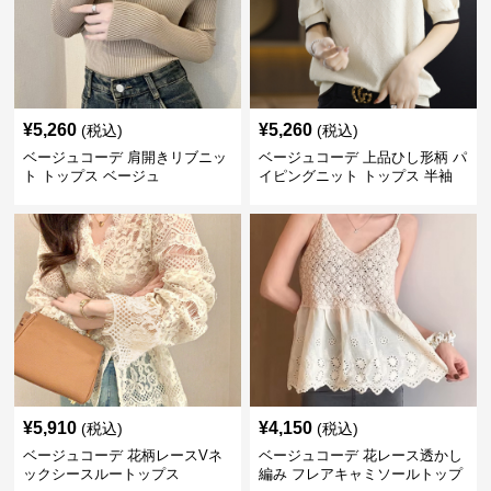
¥
5,260
¥
5,260
(税込)
(税込)
ベージュコーデ 肩開きリブニッ
ベージュコーデ 上品ひし形柄 パ
ト トップス ベージュ
イピングニット トップス 半袖
¥
5,910
¥
4,150
(税込)
(税込)
ベージュコーデ 花柄レースVネ
ベージュコーデ 花レース透かし
ックシースルートップス
編み フレアキャミソールトップ