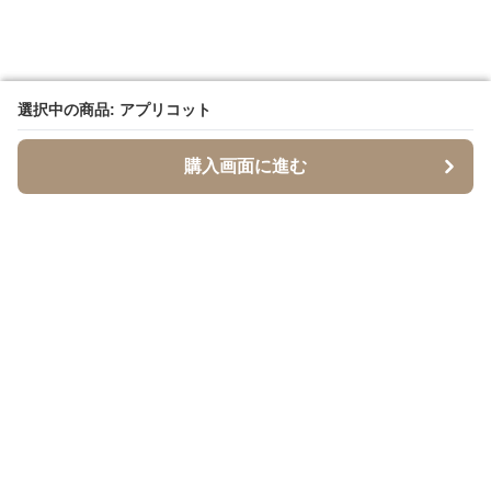
選択中の商品: アプリコット
選択中の商品: アプリコット
購入画面に進む
購入画面に進む
SandTone
について