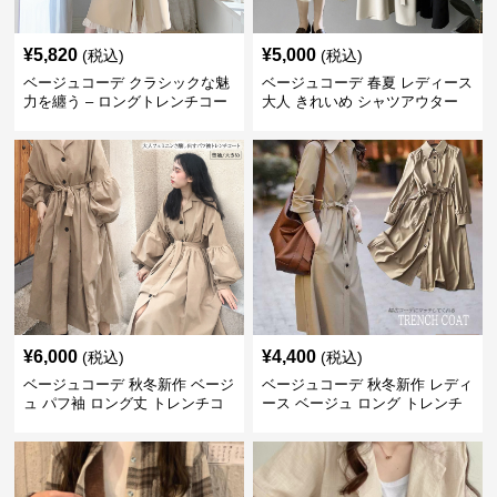
¥
5,820
¥
5,000
(税込)
(税込)
ベージュコーデ クラシックな魅
ベージュコーデ 春夏 レディース
力を纏う – ロングトレンチコー
大人 きれいめ シャツアウター
ト
ベルト付き 上品
¥
6,000
¥
4,400
(税込)
(税込)
ベージュコーデ 秋冬新作 ベージ
ベージュコーデ 秋冬新作 レディ
ュ パフ袖 ロング丈 トレンチコ
ース ベージュ ロング トレンチ
ート アウター
コート アウター