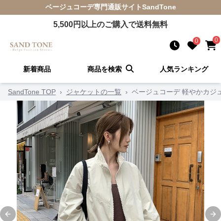
ベージュコーデ
専門通販サイト
SandTone
5,500
円以上のご購入で送料無料
0
0
新着商品
商品を検索
人気ランキング
SandTone TOP
›
ジャケットの一覧
›
ベージュコーデ 軽やかカジ
Previous slide
Ne