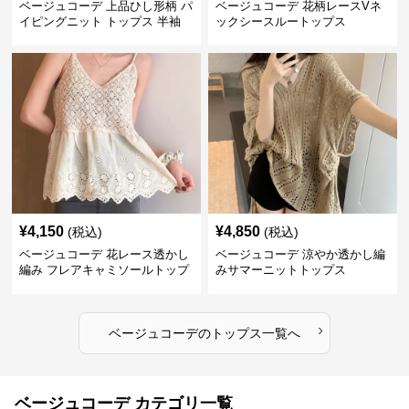
ベージュコーデ 上品ひし形柄 パ
ベージュコーデ 花柄レースVネ
イピングニット トップス 半袖
ックシースルートップス
¥
4,150
¥
4,850
(税込)
(税込)
ベージュコーデ 花レース透かし
ベージュコーデ 涼やか透かし編
編み フレアキャミソールトップ
みサマーニットトップス
ス
›
ベージュコーデ
の
トップス
一覧へ
ベージュコーデ カテゴリ一覧