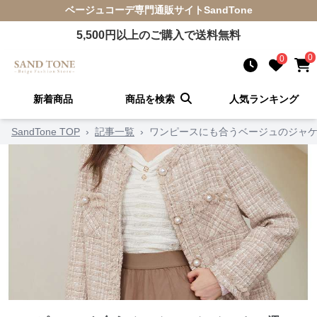
ベージュコーデ
専門通販サイト
SandTone
5,500
円以上のご購入で送料無料
0
0
新着商品
商品を検索
人気ランキング
SandTone TOP
›
記事一覧
›
ワンピースにも合うベージュのジャケ