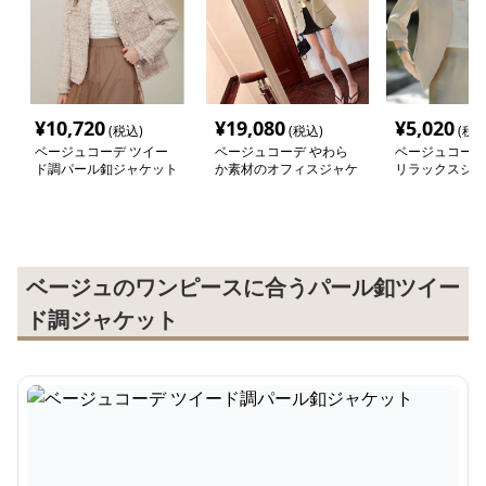
¥
10,720
¥
19,080
¥
5,020
(税込)
(税込)
(税込
ベージュコーデ ツイー
ベージュコーデ やわら
ベージュコーデ
ド調パール釦ジャケット
か素材のオフィスジャケ
リラックスジャ
ット
ベージュのワンピースに合うパール釦ツイー
ド調ジャケット