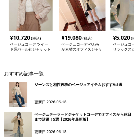
¥
10,720
¥
19,080
¥
5,020
(税込)
(税込)
(税込
ベージュコーデ ツイー
ベージュコーデ やわら
ベージュコーデ
ド調パール釦ジャケット
か素材のオフィスジャケ
リラックスジャ
ット
おすすめ記事一覧
ジーンズと相性抜群のベージュアイテムおすすめ5選
更新日
2026-06-18
ベージュテーラードジャケットコーデでオフィスから休日
まで活躍！5選【2026年最新版】
更新日
2026-06-18