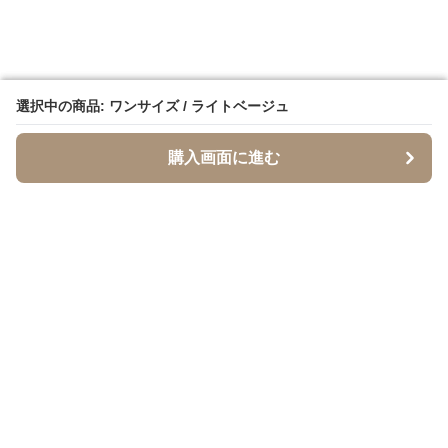
選択中の商品: ワンサイズ / ライトベージュ
選択中の商品: ワンサイズ / ライトベージュ
購入画面に進む
購入画面に進む
SandTone
について