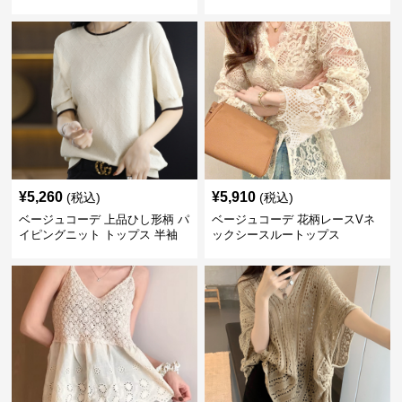
¥
5,260
¥
5,910
(税込)
(税込)
ベージュコーデ 上品ひし形柄 パ
ベージュコーデ 花柄レースVネ
イピングニット トップス 半袖
ックシースルートップス