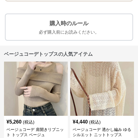
購入時のルール
必ず購入前にお読みください。
ベージュコーデトップスの人気アイテム
¥
5,260
¥
4,440
(税込)
(税込)
ベージュコーデ 肩開きリブニッ
ベージュコーデ 透かし編み ゆる
ト トップス ベージュ
シルエット ニットトップス