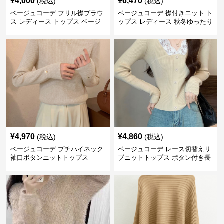
¥
4,000
¥
6,470
(税込)
(税込)
ベージュコーデ フリル襟ブラウ
ベージュコーデ 襟付きニット ト
ス レディース トップス ベージ
ップス レディース 秋冬ゆったり
ュ 上品シャツ
¥
4,970
¥
4,860
(税込)
(税込)
ベージュコーデ プチハイネック
ベージュコーデ レース切替えリ
袖口ボタンニットトップス
ブニットトップス ボタン付き長
袖