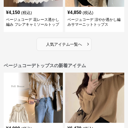
¥
4,150
¥
4,850
(税込)
(税込)
ベージュコーデ 花レース透かし
ベージュコーデ 涼やか透かし編
編み フレアキャミソールトップ
みサマーニットトップス
ス
›
人気アイテム一覧へ
ベージュコーデトップスの新着アイテム