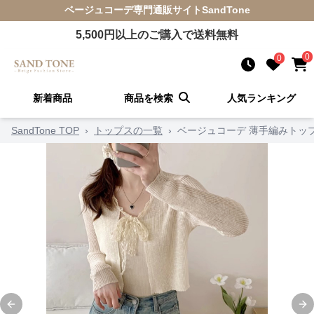
ベージュコーデ
専門通販サイト
SandTone
5,500
円以上のご購入で送料無料
0
0
新着商品
商品を検索
人気ランキング
SandTone TOP
›
トップスの一覧
›
ベージュコーデ 薄手編みトッ
Previous slide
Ne