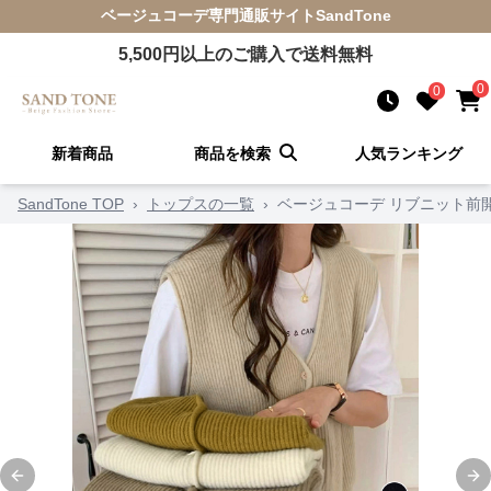
ベージュコーデ
専門通販サイト
SandTone
5,500
円以上のご購入で送料無料
0
0
新着商品
商品を検索
人気ランキング
SandTone TOP
›
トップスの一覧
›
ベージュコーデ リブニット前
Previous slide
Ne