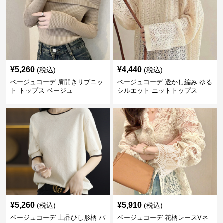
¥
5,260
¥
4,440
(税込)
(税込)
ベージュコーデ 肩開きリブニッ
ベージュコーデ 透かし編み ゆる
ト トップス ベージュ
シルエット ニットトップス
¥
5,260
¥
5,910
(税込)
(税込)
ベージュコーデ 上品ひし形柄 パ
ベージュコーデ 花柄レースVネ