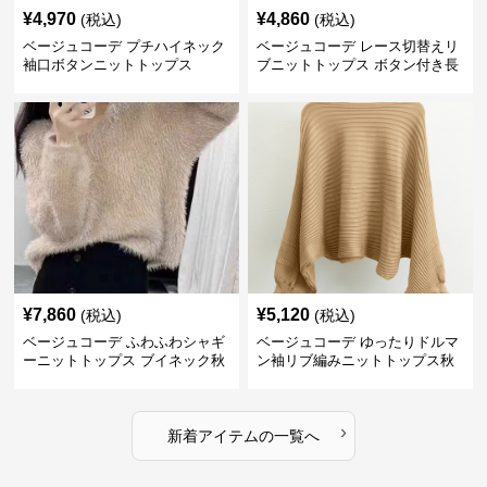
¥
4,970
¥
4,860
(税込)
(税込)
ベージュコーデ プチハイネック
ベージュコーデ レース切替えリ
袖口ボタンニットトップス
ブニットトップス ボタン付き長
袖
¥
7,860
¥
5,120
(税込)
(税込)
ベージュコーデ ふわふわシャギ
ベージュコーデ ゆったりドルマ
ーニットトップス ブイネック秋
ン袖リブ編みニットトップス秋
冬
冬
›
新着アイテムの一覧へ