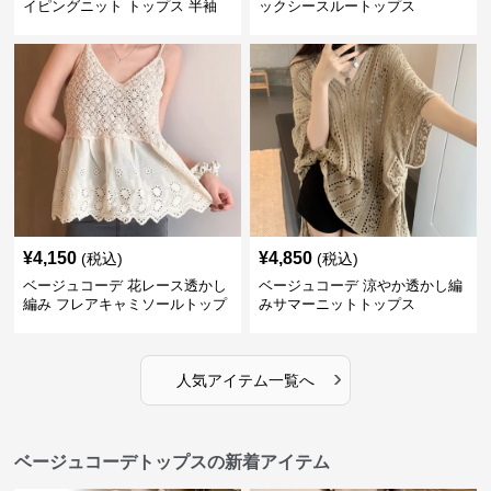
イピングニット トップス 半袖
ックシースルートップス
¥
4,150
¥
4,850
(税込)
(税込)
ベージュコーデ 花レース透かし
ベージュコーデ 涼やか透かし編
編み フレアキャミソールトップ
みサマーニットトップス
ス
›
人気アイテム一覧へ
ベージュコーデトップスの新着アイテム