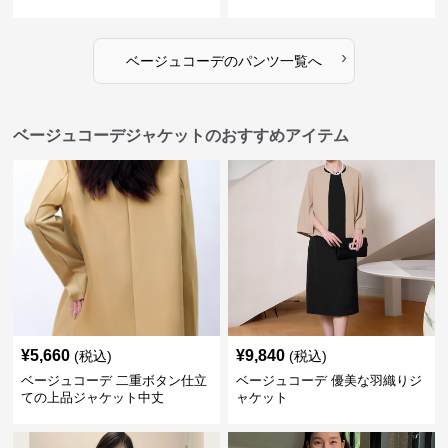
可能 全4色
›
ベージュコーデ
の
パンツ
一覧へ
ベージュコーデジャケットのおすすめアイテム
¥
5,660
¥
9,840
(税込)
(税込)
ベージュコーデ 二重ボタン仕立
ベージュコーデ 優美な羽織りジ
ての上品ジャケット中丈
ャケット