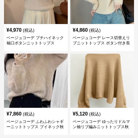
¥
4,970
¥
4,860
(税込)
(税込)
ベージュコーデ プチハイネック
ベージュコーデ レース切替えリ
袖口ボタンニットトップス
ブニットトップス ボタン付き長
袖
¥
7,860
¥
5,120
(税込)
(税込)
ベージュコーデ ふわふわシャギ
ベージュコーデ ゆったりドルマ
ーニットトップス ブイネック秋
ン袖リブ編みニットトップス秋
冬
冬