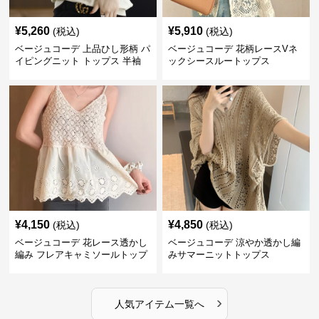
¥
5,260
¥
5,910
(税込)
(税込)
ベージュコーデ 上品ひし形柄 パ
ベージュコーデ 花柄レースVネ
イピングニット トップス 半袖
ックシースルートップス
¥
4,150
¥
4,850
(税込)
(税込)
ベージュコーデ 花レース透かし
ベージュコーデ 涼やか透かし編
編み フレアキャミソールトップ
みサマーニットトップス
ス
›
人気アイテム一覧へ