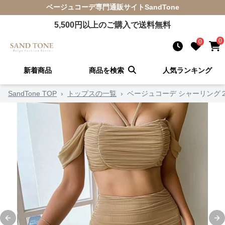
ベージュコーデ
専門通販サイト
SandTone
5,500
円以上のご購入で送料無料
0
0
新着商品
商品を検索
人気ランキング
SandTone TOP
›
トップスの一覧
›
ベージュコーデ シャーリング
Previous slide
Ne