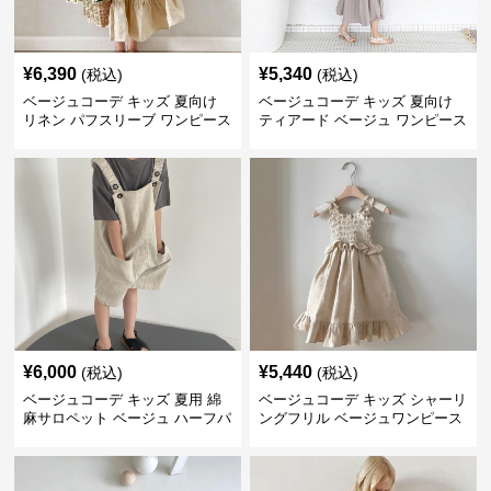
¥
6,390
¥
5,340
(税込)
(税込)
ベージュコーデ キッズ 夏向け
ベージュコーデ キッズ 夏向け
リネン パフスリーブ ワンピース
ティアード ベージュ ワンピース
森ガール風 ベージュ
女の子 マキシ丈
¥
6,000
¥
5,440
(税込)
(税込)
ベージュコーデ キッズ 夏用 綿
ベージュコーデ キッズ シャーリ
麻サロペット ベージュ ハーフパ
ングフリル ベージュワンピース
ンツ 男女兼用
夏向け 女の子