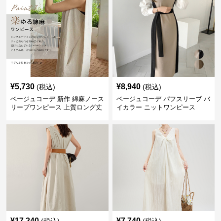
¥
5,730
¥
8,940
(税込)
(税込)
ベージュコーデ 新作 綿麻ノース
ベージュコーデ パフスリーブ バ
リーブワンピース 上質ロング丈
イカラー ニットワンピース
体型カバー
¥
17,240
¥
7,740
(税込)
(税込)