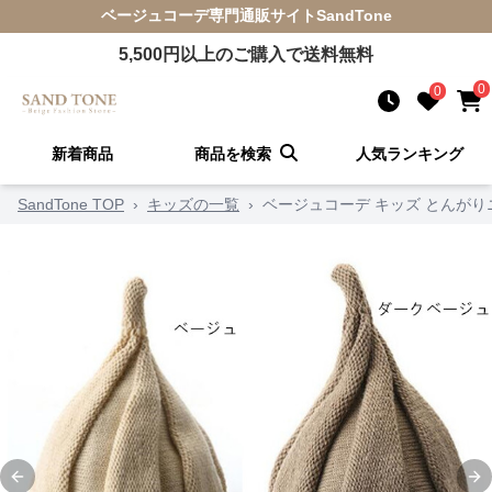
ベージュコーデ
専門通販サイト
SandTone
5,500
円以上のご購入で送料無料
0
0
新着商品
商品を検索
人気ランキング
SandTone TOP
›
キッズの一覧
›
ベージュコーデ キッズ とんがり
Previous slide
Ne