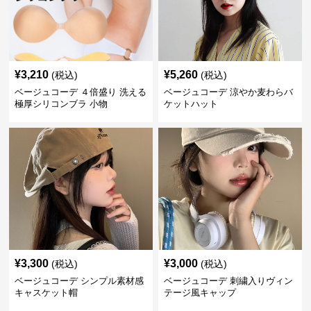
¥
3,210
¥
5,260
(税込)
(税込)
ベージュコーデ ４倍盛り 洗える
ベージュコーデ 涼やか麦わらバ
極厚シリコンブラ 小物
ケットハット
¥
3,300
¥
3,000
(税込)
(税込)
ベージュコーデ シンプル素材感
ベージュコーデ 刺繍入りヴィン
キャスケット帽
テージ風キャップ