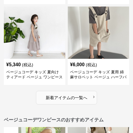
森ガール風 ベージュ
¥
5,340
¥
6,000
(税込)
(税込)
ベージュコーデ キッズ 夏向け
ベージュコーデ キッズ 夏用 綿
ティアード ベージュ ワンピース
麻サロペット ベージュ ハーフパ
女の子 マキシ丈
ンツ 男女兼用
›
新着アイテムの一覧へ
ベージュコーデワンピースのおすすめアイテム