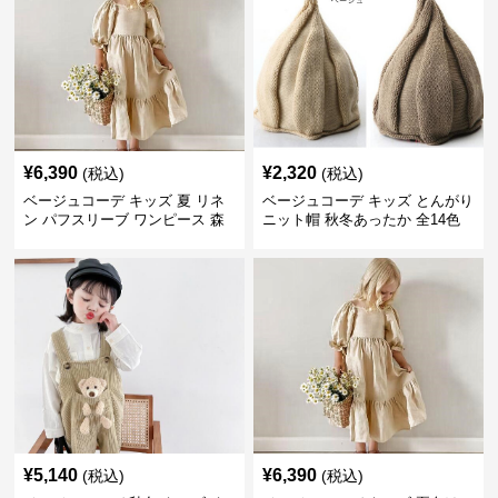
¥
6,390
¥
2,320
(税込)
(税込)
ベージュコーデ キッズ 夏 リネ
ベージュコーデ キッズ とんがり
ン パフスリーブ ワンピース 森
ニット帽 秋冬あったか 全14色
ガール 女の子
男女兼用
¥
5,140
¥
6,390
(税込)
(税込)