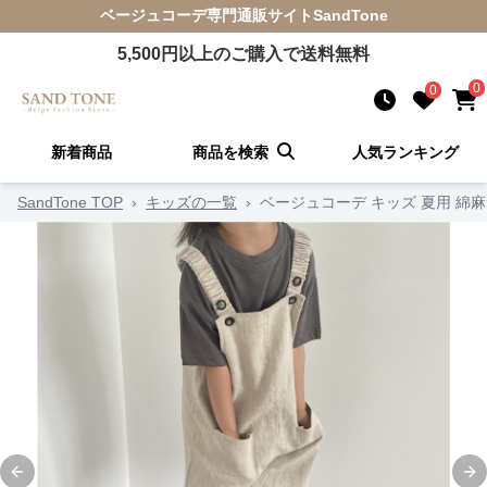
ベージュコーデ
専門通販サイト
SandTone
5,500
円以上のご購入で送料無料
0
0
新着商品
商品を検索
人気ランキング
SandTone TOP
›
キッズの一覧
›
ベージュコーデ キッズ 夏用 綿
Previous slide
Ne