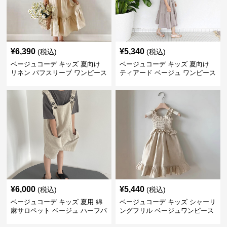
¥
6,390
¥
5,340
(税込)
(税込)
ベージュコーデ キッズ 夏向け
ベージュコーデ キッズ 夏向け
リネン パフスリーブ ワンピース
ティアード ベージュ ワンピース
森ガール風 ベージュ
女の子 マキシ丈
¥
6,000
¥
5,440
(税込)
(税込)
ベージュコーデ キッズ 夏用 綿
ベージュコーデ キッズ シャーリ
麻サロペット ベージュ ハーフパ
ングフリル ベージュワンピース
ンツ 男女兼用
夏向け 女の子