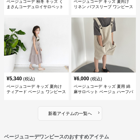
ベージュコーデ 秋冬 キッズ く
ベージュコーデ キッズ 夏向け
まさんコーデュロイサロペット
リネン パフスリーブ ワンピース
森ガール風 ベージュ
¥
5,340
¥
6,000
(税込)
(税込)
ベージュコーデ キッズ 夏向け
ベージュコーデ キッズ 夏用 綿
ティアード ベージュ ワンピース
麻サロペット ベージュ ハーフパ
女の子 マキシ丈
ンツ 男女兼用
›
新着アイテムの一覧へ
ベージュコーデワンピースのおすすめアイテム