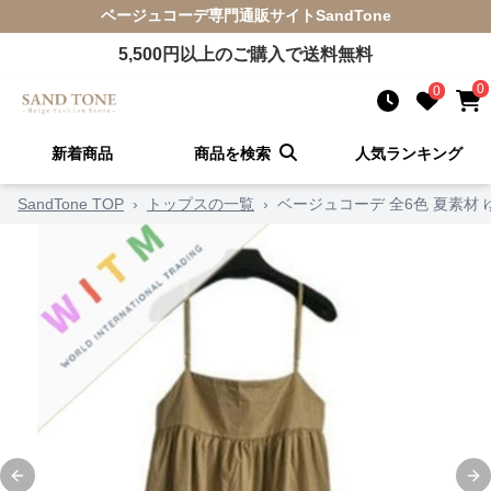
ベージュコーデ
専門通販サイト
SandTone
5,500
円以上のご購入で送料無料
0
0
新着商品
商品を検索
人気ランキング
SandTone TOP
›
トップスの一覧
›
ベージュコーデ 全6色 夏素材
Previous slide
Ne