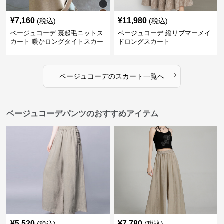
¥
7,160
¥
11,980
(税込)
(税込)
ベージュコーデ 裏起毛ニットス
ベージュコーデ 縦リブマーメイ
カート 暖かロングタイトスカー
ドロングスカート
ト
›
ベージュコーデ
の
スカート
一覧へ
ベージュコーデパンツのおすすめアイテム
¥
5,520
¥
7,780