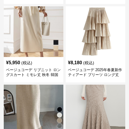
ーハイウエスト
カバー 着回し
¥
5,950
¥
8,180
(税込)
(税込)
ベージュコーデ リブニット ロン
ベージュコーデ 2025年春夏新作
グスカート ミモレ丈 秋冬 韓国
ティアード プリーツ ロング丈
風
スカート