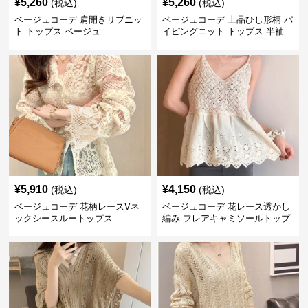
¥
5,260
¥
5,260
(税込)
(税込)
ベージュコーデ 肩開きリブニッ
ベージュコーデ 上品ひし形柄 パ
ト トップス ベージュ
イピングニット トップス 半袖
¥
5,910
¥
4,150
(税込)
(税込)
ベージュコーデ 花柄レースVネ
ベージュコーデ 花レース透かし
ックシースルートップス
編み フレアキャミソールトップ
ス