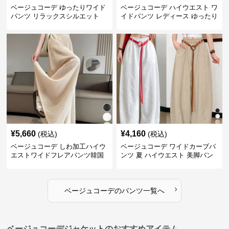
ベージュコーデ ゆったりワイド
ベージュコーデ ハイウエスト ワ
パンツ リラックスシルエット
イドパンツ レディース ゆったり
美脚パンツ
¥
5,660
¥
4,160
(税込)
(税込)
ベージュコーデ しわ加工ハイウ
ベージュコーデ ワイドカーブパ
エストワイドフレアパンツ韓国
ンツ 夏 ハイウエスト 美脚パン
風
ツ
›
ベージュコーデ
の
パンツ
一覧へ
ベージュコーデジャケットのおすすめアイテム