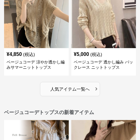
¥
4,850
¥
5,000
(税込)
(税込)
ベージュコーデ 涼やか透かし編
ベージュコーデ 透かし編み バッ
みサマーニットトップス
クレース ニットトップス
›
人気アイテム一覧へ
ベージュコーデトップスの新着アイテム