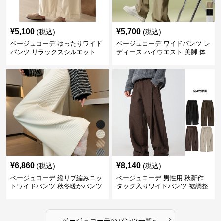
¥
5,100
¥
5,700
(税込)
(税込)
ベージュコーデ ゆったりワイド
ベージュコーデ ワイドパンツ レ
パンツ リラックスシルエット
ディース ハイウエスト 美脚 体
型カバー パンツ
¥
6,860
¥
8,140
(税込)
(税込)
ベージュコーデ 縦リブ編みニッ
ベージュコーデ 男性用 秋新作
トワイドパンツ 秋冬暖かパンツ
タック入りワイドパンツ 裾調整
可能 全4色
›
ベージュコーデ
の
パンツ
一覧へ