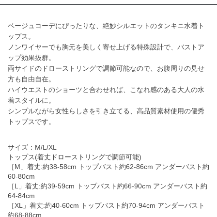
ベージュコーデにぴったりな、絶妙シルエットのタンキニ水着ト
ップス。
ノンワイヤーでも胸元を美しく寄せ上げる特殊設計で、バストア
ップ効果抜群。
両サイドのドローストリングで調節可能なので、お腹周りの見せ
方も自由自在。
ハイウエストのショーツと合わせれば、こなれ感のある大人の水
着スタイルに。
シンプルながら女性らしさを引き立てる、高品質素材使用の優秀
トップスです。
サイズ：M/L/XL
トップス(着丈ドローストリングで調節可能)
［M」着丈:約38-58cm トップバスト約62-86cm アンダーバスト約
60-80cm
［L」着丈:約39-59cm トップバスト約66-90cm アンダーバスト約
64-84cm
［XL」着丈:約40-60cm トップバスト約70-94cm アンダーバスト
約68-88cm