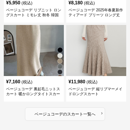
¥
5,950
¥
8,180
(税込)
(税込)
ベージュコーデ リブニット ロン
ベージュコーデ 2025年春夏新作
グスカート ミモレ丈 秋冬 韓国
ティアード プリーツ ロング丈
風
スカート
¥
7,160
¥
11,980
(税込)
(税込)
ベージュコーデ 裏起毛ニットス
ベージュコーデ 縦リブマーメイ
カート 暖かロングタイトスカー
ドロングスカート
ト
›
ベージュコーデ
の
スカート
一覧へ