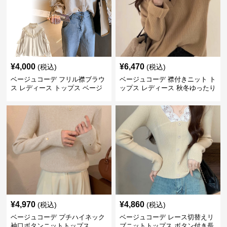
¥
4,000
¥
6,470
(税込)
(税込)
ベージュコーデ フリル襟ブラウ
ベージュコーデ 襟付きニット ト
ス レディース トップス ベージ
ップス レディース 秋冬ゆったり
ュ 上品シャツ
¥
4,970
¥
4,860
(税込)
(税込)
ベージュコーデ プチハイネック
ベージュコーデ レース切替えリ
袖口ボタンニットトップス
ブニットトップス ボタン付き長