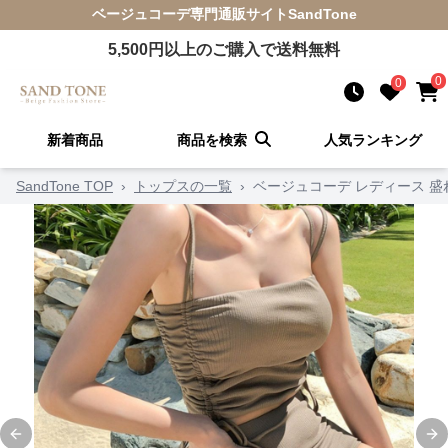
ベージュコーデ
専門通販サイト
SandTone
5,500
円以上のご購入で送料無料
0
0
新着商品
商品を検索
人気ランキング
SandTone TOP
›
トップスの一覧
›
ベージュコーデ レディース 
Previous slide
Ne