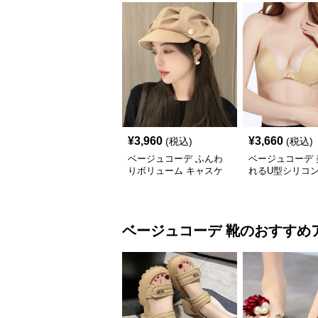
¥
3,960
¥
3,660
(税込)
(税込)
ベージュコーデ ふんわ
ベージュコーデ 
りボリューム キャスケ
れるU型シリコン
ット帽 小物
物
ベージュコーデ
靴
のおすすめ