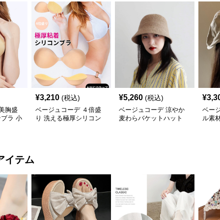
¥
3,210
¥
5,260
¥
3,3
(税込)
(税込)
美胸盛
ベージュコーデ ４倍盛
ベージュコーデ 涼やか
ベー
ブラ 小
り 洗える極厚シリコン
麦わらバケットハット
ル素
ブラ 小物
アイテム