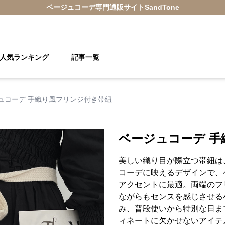
ベージュコーデ
専門通販サイト
SandTone
人気ランキング
記事一覧
ュコーデ 手織り風フリンジ付き帯紐
ベージュコーデ 
美しい織り目が際立つ帯紐は
コーデに映えるデザインで、
アクセントに最適。両端のフ
ながらもセンスを感じさせる
み、普段使いから特別な日ま
ィネートに欠かせないアイテ