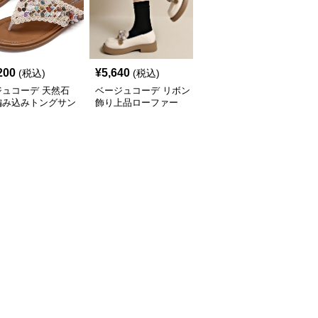
200
¥
5,640
¥
2,800
(税込)
(税込)
(税込)
ジュコーデ 天然石
ベージュコーデ リボン
ベージュコーデ 春夏新
編み込みトングサン
飾り上品ローファー
作 女性用 合成皮革 指股
履き 平底靴 美脚効果