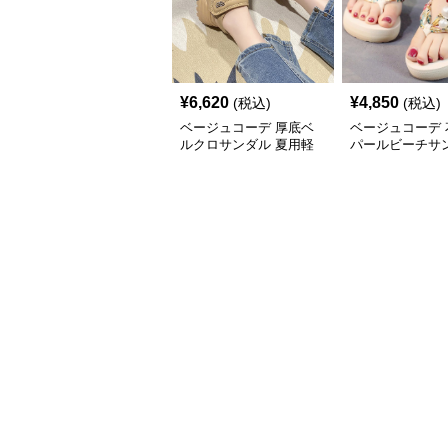
¥
6,620
¥
4,850
(税込)
(税込)
ベージュコーデ 厚底ベ
ベージュコーデ 
ルクロサンダル 夏用軽
パールビーチサ
量靴
軽量厚底靴