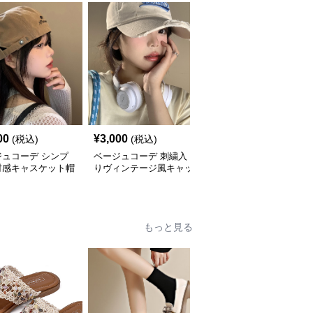
00
¥
3,000
¥
5,360
(税込)
(税込)
(税込)
ジュコーデ シンプ
ベージュコーデ 刺繍入
ベージュコーデ 透かし
材感キャスケット帽
りヴィンテージ風キャッ
編みかごバッグ 巾着バ
プ
ケツ型小物鞄
もっと見る