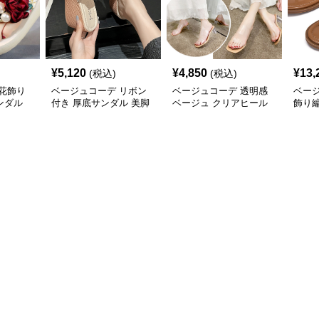
¥
5,120
¥
4,850
¥
13,
(税込)
(税込)
花飾り
ベージュコーデ リボン
ベージュコーデ 透明感
ベー
ンダル
付き 厚底サンダル 美脚
ベージュ クリアヒール
飾り
ウエッジソール 靴
サンダル 美脚靴
ダル