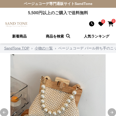
ベージュコーデ
専門通販サイト
SandTone
5,500
円以上のご購入で送料無料
0
0
新着商品
商品を検索
人気ランキング
SandTone TOP
›
小物の一覧
›
ベージュコーデ パール持ち手のニ
Previous slide
Ne