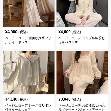
¥
4,980
¥
4,000
(税込)
(税込)
ベージュコーデ 優美な姫系フリ
ベージュコーデ シンプル姫系お
ルナイトドレス
うちパジャマ
¥
4,140
¥
3,040
(税込)
(税込)
ベージュコーデ レース襟リボン
ベージュコーデ お姫様風 たっぷ
付きルームウェア
りギャザー パジャマ上下セット