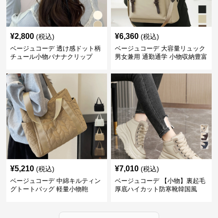
¥
2,800
¥
6,360
(税込)
(税込)
ベージュコーデ 透け感ドット柄
ベージュコーデ 大容量リュック
チュール小物バナナクリップ
男女兼用 通勤通学 小物収納豊富
¥
5,210
¥
7,010
(税込)
(税込)
ベージュコーデ 中綿キルティン
ベージュコーデ 【小物】裏起毛
グトートバッグ 軽量小物鞄
厚底ハイカット防寒靴韓国風