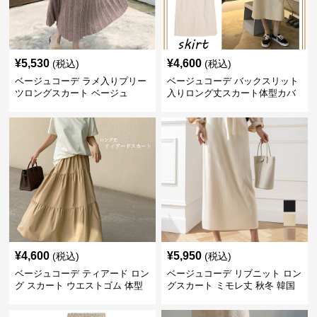
¥
5,530
¥
4,600
(税込)
(税込)
ベージュコーデ ラメ入りプリー
ベージュコーデ バックスリット
ツロングスカート ベージュ
入りロング丈スカート体型カバ
ーハイウエスト
¥
4,600
¥
5,950
(税込)
(税込)
ベージュコーデ ティアード ロン
ベージュコーデ リブニット ロン
グ スカート ウエストゴム 体型
グスカート ミモレ丈 秋冬 韓国
カバー 着回し
風