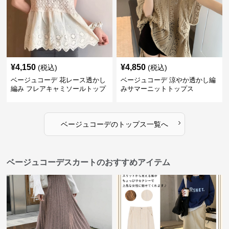
¥
4,150
¥
4,850
(税込)
(税込)
ベージュコーデ 花レース透かし
ベージュコーデ 涼やか透かし編
編み フレアキャミソールトップ
みサマーニットトップス
ス
›
ベージュコーデ
の
トップス
一覧へ
ベージュコーデスカートのおすすめアイテム