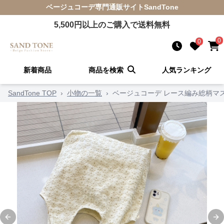
ベージュコーデ
専門通販サイト
SandTone
5,500
円以上のご購入で送料無料
0
0
新着商品
商品を検索
人気ランキング
SandTone TOP
›
小物の一覧
›
ベージュコーデ レース編み総柄マ
Previous slide
Ne