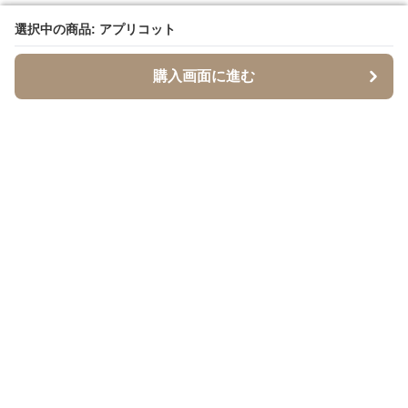
選択中の商品: アプリコット
選択中の商品: アプリコット
購入画面に進む
購入画面に進む
SandTone
について
会社概要
利用規約