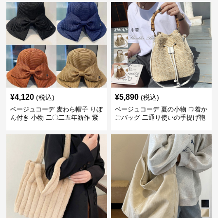
¥
4,120
¥
5,890
(税込)
(税込)
ベージュコーデ 麦わら帽子 りぼ
ベージュコーデ 夏の小物 巾着か
ん付き 小物 二〇二五年新作 紫
ごバッグ 二通り使いの手提げ鞄
外線対策 四色展開