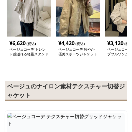
¥
6,620
¥
4,420
¥
3,120
(税込)
(税込)
(税込
ベージュコーデ トレン
ベージュコーデ 軽やか
ベージュコーデ
ド感溢れる軽量スタンド
優美スポーツジャケット
プブルゾンジャ
ジャケット
ベージュのナイロン素材テクスチャー切替ジ
ャケット