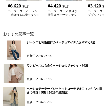
¥
6,620
¥
4,420
¥
3,120
(税込)
(税込)
(税込
ベージュコーデ トレン
ベージュコーデ 軽やか
ベージュコーデ
ド感溢れる軽量スタンド
優美スポーツジャケット
プブルゾンジャ
ジャケット
おすすめ記事一覧
ジーンズと相性抜群のベージュアイテムおすすめ5選
更新日
2026-06-18
ワンピースにも合うベージュのジャケット10選
更新日
2026-06-18
ベージュテーラードジャケットコーデでオフィスから休日
まで活躍！5選【2026年最新版】
更新日
2026-06-18