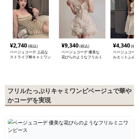
¥
2,740
¥
9,340
¥
4,340
(税込)
(税込)
(税込
ベージュコーデ 上品な
ベージュコーデ 優美な
ベージュコーデ
ストライプ柄キャミワン
花びらのようなフリルミ
ルエットふんわ
ピース
ニワンピース
入りワンピース
フリルたっぷりキャミワンピベージュで華や
かコーデを実現