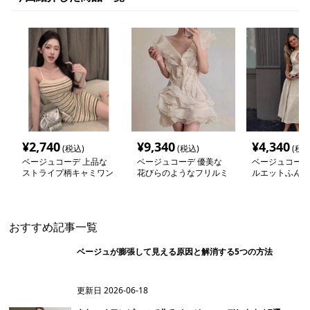
¥
2,740
¥
9,340
¥
4,340
(税込)
(税込)
(税込
ベージュコーデ 上品な
ベージュコーデ 優美な
ベージュコーデ
ストライプ柄キャミワン
花びらのようなフリルミ
ルエットふんわ
ピース
ニワンピース
入りワンピース
おすすめ記事一覧
ベージュが膨張して見える原因と解消する5つの方法
更新日
2026-06-18