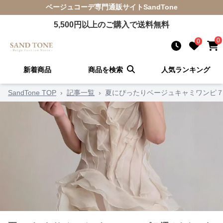
ベージュコーデ
専門通販サイト
SandTone
5,500
円以上のご購入で送料無料
0
0
新着商品
商品を検索
人気ランキング
SandTone TOP
›
記事一覧
›
夏にぴったりベージュキャミワンピ