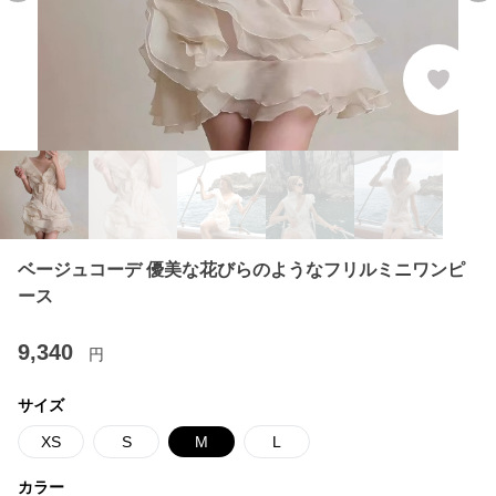
ベージュコーデ 優美な花びらのようなフリルミニワンピ
ース
9,340
円
サイズ
XS
S
M
L
カラー