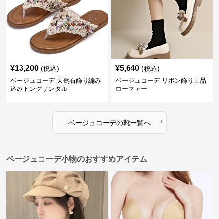
¥
13,200
¥
5,640
(税込)
(税込)
ベージュコーデ 天然石飾り編み
ベージュコーデ リボン飾り上品
込みトングサンダル
ローファー
›
ベージュコーデ
の
靴
一覧へ
ベージュコーデ小物のおすすめアイテム