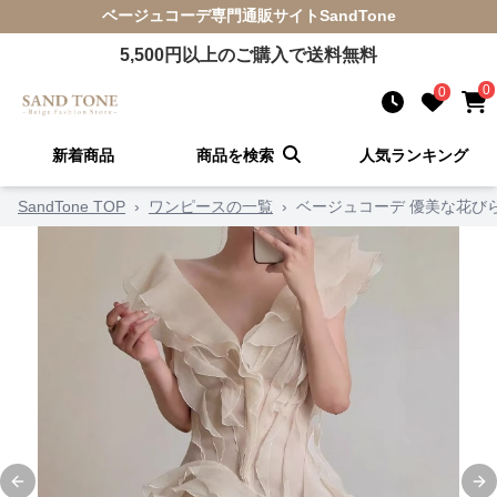
ベージュコーデ
専門通販サイト
SandTone
5,500
円以上のご購入で送料無料
0
0
新着商品
商品を検索
人気ランキング
SandTone TOP
›
ワンピースの一覧
›
ベージュコーデ 優美な花び
Previous slide
Ne