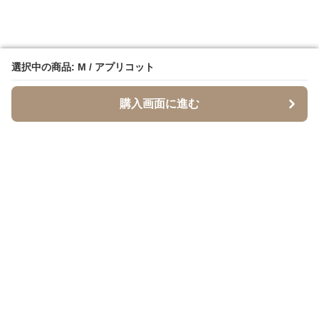
選択中の商品: M / アプリコット
選択中の商品: M / アプリコット
購入画面に進む
購入画面に進む
SandTone
について