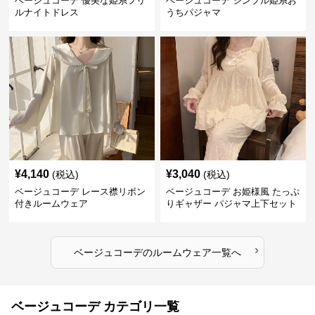
ベージュコーデ 優美な姫系フリ
ベージュコーデ シンプル姫系お
ルナイトドレス
うちパジャマ
¥
4,140
¥
3,040
(税込)
(税込)
ベージュコーデ レース襟リボン
ベージュコーデ お姫様風 たっぷ
付きルームウェア
りギャザー パジャマ上下セット
›
ベージュコーデ
の
ルームウェア
一覧へ
ベージュコーデ カテゴリ一覧