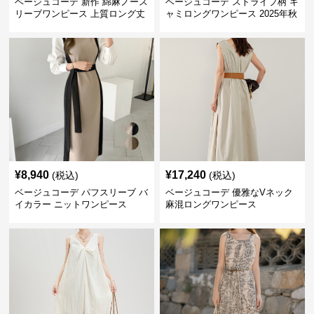
ベージュコーデ 新作 綿麻ノース
ベージュコーデ ストライプ柄 キ
リーブワンピース 上質ロング丈
ャミロングワンピース 2025年秋
体型カバー
冬新作
¥
8,940
¥
17,240
(税込)
(税込)
ベージュコーデ パフスリーブ バ
ベージュコーデ 優雅なVネック
イカラー ニットワンピース
麻混ロングワンピース