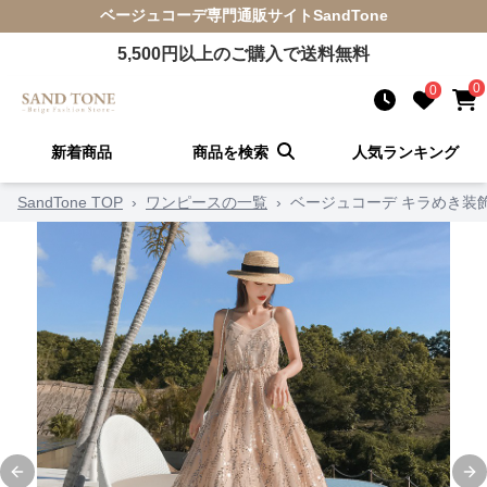
ベージュコーデ
専門通販サイト
SandTone
5,500
円以上のご購入で送料無料
0
0
新着商品
商品を検索
人気ランキング
SandTone TOP
›
ワンピースの一覧
›
ベージュコーデ キラめき装
Previous slide
Ne