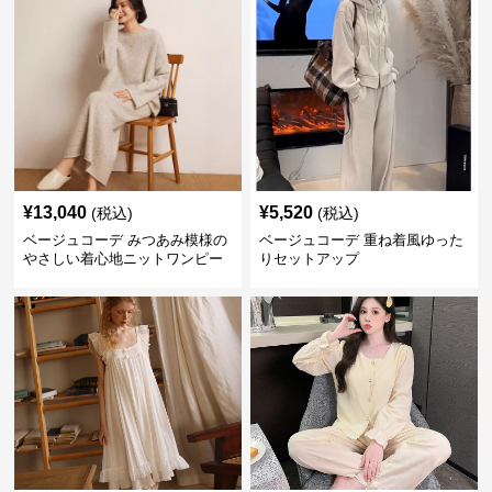
¥
13,040
¥
5,520
(税込)
(税込)
ベージュコーデ みつあみ模様の
ベージュコーデ 重ね着風ゆった
やさしい着心地ニットワンピー
りセットアップ
ス