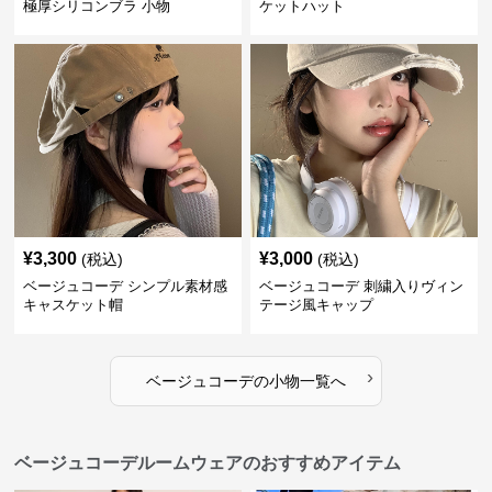
極厚シリコンブラ 小物
ケットハット
¥
3,300
¥
3,000
(税込)
(税込)
ベージュコーデ シンプル素材感
ベージュコーデ 刺繍入りヴィン
キャスケット帽
テージ風キャップ
›
ベージュコーデ
の
小物
一覧へ
ベージュコーデルームウェアのおすすめアイテム