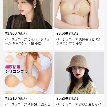
¥
3,960
¥
3,660
(税込)
(税込)
ベージュコーデ ふんわりボリュ
ベージュコーデ 美胸盛れるU型
ーム キャスケット帽 小物
シリコンブラ 小物
¥
3,210
¥
5,260
(税込)
(税込)
ベージュコーデ ４倍盛り 洗える
ベージュコーデ 涼やか麦わらバ