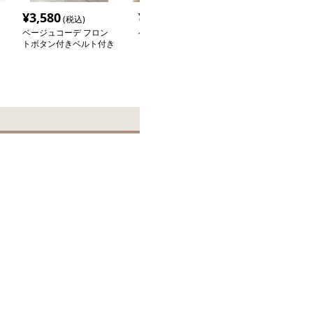
¥
3,580
¥
3,080
¥
22,440
(税込)
(税込)
(税
ベージュコーデ フロン
ベージュコーデ ふんわ
ベージュコーデ
トボタン付きベルト付き
りチュールプリーツスカ
かプリーツロン
ロングスカート
ート
ト