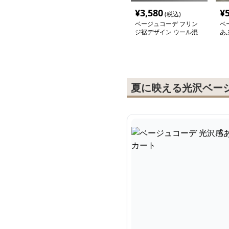
¥
3,580
¥
(税込)
ベージュコーデ フリン
ベ
ジ裾デザイン ウール混
あ
フレアースカート
グ
夏に映える光沢ベー