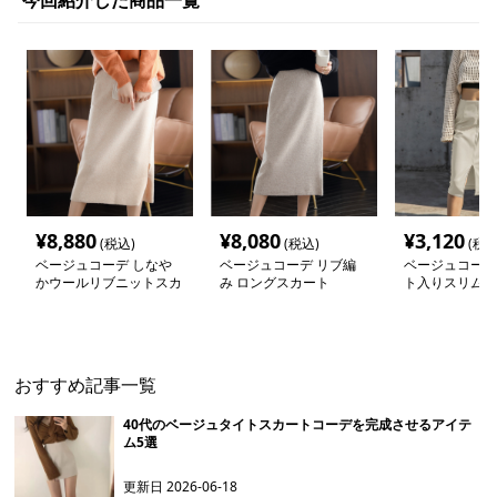
今回紹介した商品一覧
¥
8,880
¥
8,080
¥
3,120
(税込)
(税込)
(税込
ベージュコーデ しなや
ベージュコーデ リブ編
ベージュコーデ
かウールリブニットスカ
み ロングスカート
ト入りスリムペ
ート
カート
おすすめ記事一覧
40代のベージュタイトスカートコーデを完成させるアイテ
ム5選
更新日
2026-06-18