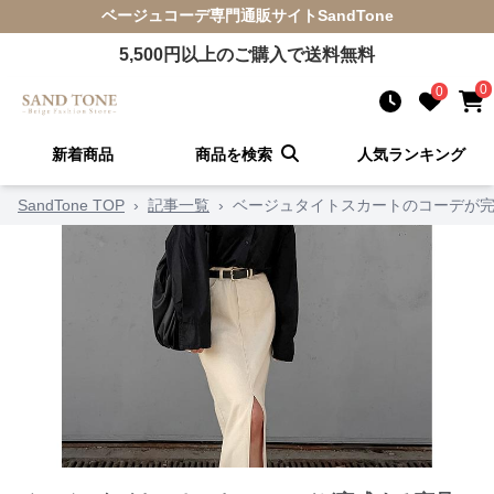
ベージュコーデ
専門通販サイト
SandTone
5,500
円以上のご購入で送料無料
0
0
新着商品
商品を検索
人気ランキング
SandTone TOP
›
記事一覧
›
ベージュタイトスカートのコーデが完