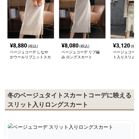
¥
8,880
¥
8,080
¥
3,120
(税込)
(税込)
(税込
ベージュコーデ しなや
ベージュコーデ リブ編
ベージュコーデ
かウールリブニットスカ
み ロングスカート
ト入りスリムペ
ート
カート
冬のベージュタイトスカートコーデに映える
スリット入りロングスカート