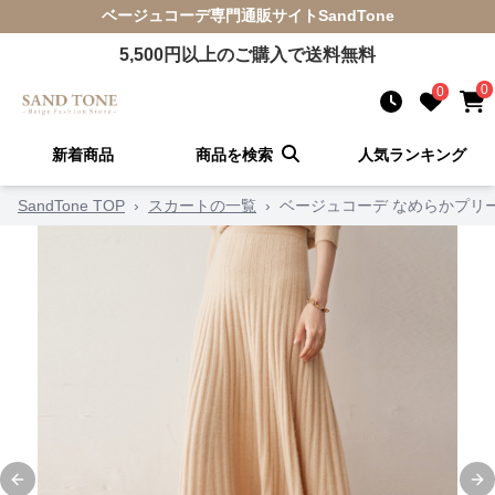
ベージュコーデ
専門通販サイト
SandTone
5,500
円以上のご購入で送料無料
0
0
新着商品
商品を検索
人気ランキング
SandTone TOP
›
スカートの一覧
›
ベージュコーデ なめらかプリ
Previous slide
Ne