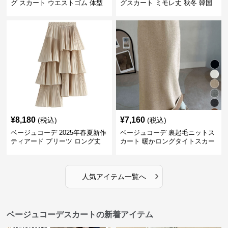
グ スカート ウエストゴム 体型
グスカート ミモレ丈 秋冬 韓国
カバー 着回し
風
¥
8,180
¥
7,160
(税込)
(税込)
ベージュコーデ 2025年春夏新作
ベージュコーデ 裏起毛ニットス
ティアード プリーツ ロング丈
カート 暖かロングタイトスカー
スカート
ト
›
人気アイテム一覧へ
ベージュコーデスカートの新着アイテム