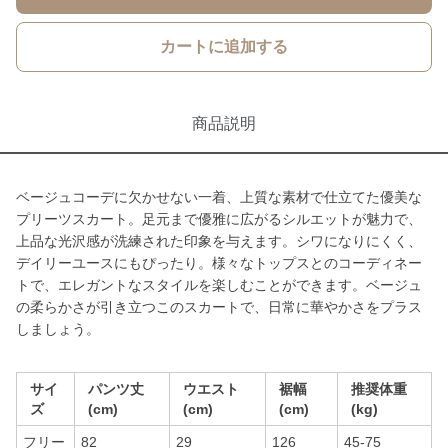
カートに追加する
商品説明
ベージュコーデに欠かせない一着、上質な素材で仕立てた優美な
プリーツスカート。足元まで優雅に広がるシルエットが魅力で、
上品な光沢感が洗練された印象を与えます。シワになりにくく、
デイリーユースにもぴったり。様々なトップスとのコーディネー
トで、エレガントなスタイルを楽しむことができます。ベージュ
の柔らかさが引き立つこのスカートで、日常に華やかさをプラス
しましょう。
サイ
パンツ丈
ウエスト
裾幅
推奨体重
ズ
(cm)
(cm)
(cm)
(kg)
フリー
82
29
126
45-75