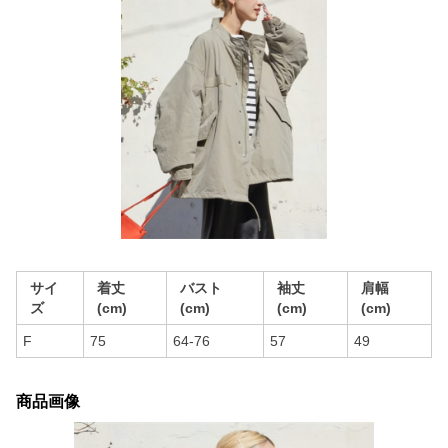
サイ
着丈
バスト
袖丈
肩幅
ズ
(cm)
(cm)
(cm)
(cm)
F
75
64-76
57
49
商品画像