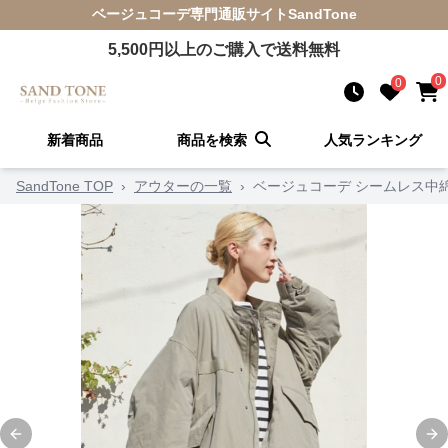
ベージュコーデ
専門通販サイト
SandTone
5,500
円以上のご購入で送料無料
0
0
新着商品
商品を検索
人気ランキング
SandTone TOP
›
アウターの一覧
›
ベージュコーデ シームレス中
Previous slide
Ne