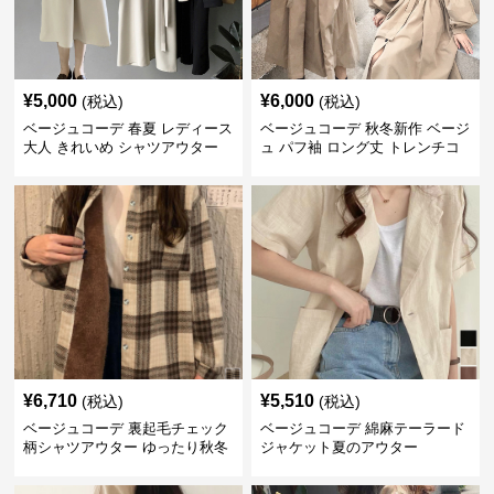
¥
5,000
¥
6,000
(税込)
(税込)
ベージュコーデ 春夏 レディース
ベージュコーデ 秋冬新作 ベージ
大人 きれいめ シャツアウター
ュ パフ袖 ロング丈 トレンチコ
ベルト付き 上品
ート アウター
¥
6,710
¥
5,510
(税込)
(税込)
ベージュコーデ 裏起毛チェック
ベージュコーデ 綿麻テーラード
柄シャツアウター ゆったり秋冬
ジャケット夏のアウター