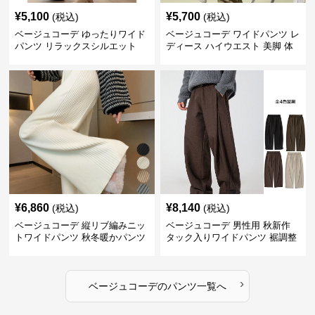
¥
5,100
¥
5,700
(税込)
(税込)
ベージュコーデ ゆったりワイド
ベージュコーデ ワイドパンツ レ
パンツ リラックスシルエット
ディース ハイウエスト 美脚 体
型カバー パンツ
¥
6,860
¥
8,140
(税込)
(税込)
ベージュコーデ 縦リブ編みニッ
ベージュコーデ 男性用 秋新作
トワイドパンツ 秋冬暖かパンツ
タック入りワイドパンツ 裾調整
可能 全4色
›
ベージュコーデ
の
パンツ
一覧へ