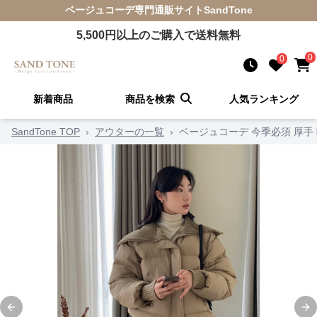
ベージュコーデ
専門通販サイト
SandTone
5,500
円以上のご購入で送料無料
0
0
新着商品
商品を検索
人気ランキング
SandTone TOP
›
アウターの一覧
›
ベージュコーデ 今季必須 厚手
Previous slide
Ne