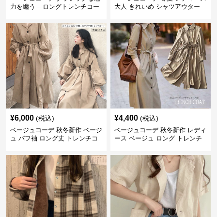
力を纏う – ロングトレンチコー
大人 きれいめ シャツアウター
ト
ベルト付き 上品
¥
6,000
¥
4,400
(税込)
(税込)
ベージュコーデ 秋冬新作 ベージ
ベージュコーデ 秋冬新作 レディ
ュ パフ袖 ロング丈 トレンチコ
ース ベージュ ロング トレンチ
ート アウター
コート アウター