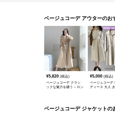
ベージュコーデ
アウター
のお
¥
5,820
¥
5,000
(税込)
(税込)
ベージュコーデ クラシ
ベージュコーデ 
ックな魅力を纏う – ロン
ディース 大人 
グトレンチコート
シャツアウター 
付き 上品
ベージュコーデ
ジャケット
の