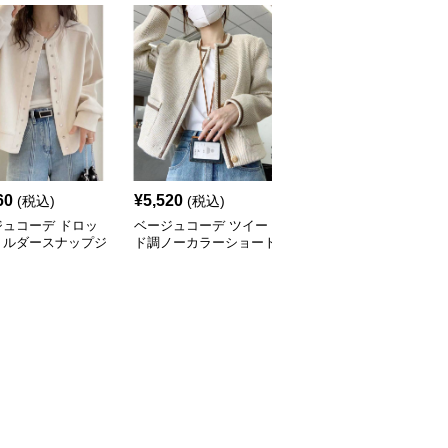
60
¥
5,520
¥
9,460
(税込)
(税込)
(税込)
ジュコーデ ドロッ
ベージュコーデ ツイー
ベージュコーデ オーバ
ョルダースナップジ
ド調ノーカラーショート
ーサイズ スタンドジャ
ット
丈ジャケット
ケット