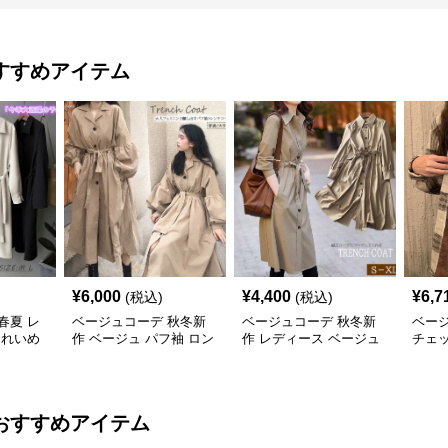
すすめアイテム
¥
6,000
¥
4,400
¥
6,7
(税込)
(税込)
春夏 レ
ベージュコーデ 秋冬新
ベージュコーデ 秋冬新
ベー
きれいめ
作 ベージュ パフ袖 ロン
作 レディース ベージュ
チェ
ベルト
グ丈 トレンチコート ア
ロング トレンチコート
ー ゆ
ウター
アウター
おすすめアイテム