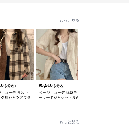
もっと見る
10
¥
5,510
¥
5,920
(税込)
(税込)
(税込)
ジュコーデ 裏起毛
ベージュコーデ 綿麻テ
ベージュコーデ ゆった
ック柄シャツアウタ
ーラードジャケット夏の
りロゴ入りアウター プ
ったり秋冬
アウター
ルオーバー長袖
もっと見る