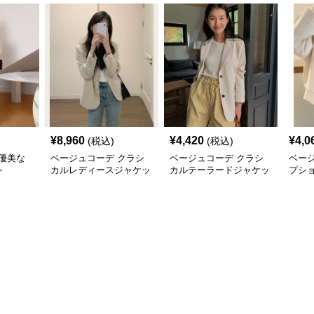
¥
8,960
¥
4,420
¥
4,0
(税込)
(税込)
優美な
ベージュコーデ クラシ
ベージュコーデ クラシ
ベー
ト
カルレディースジャケッ
カルテーラードジャケッ
プシ
ト
ト
ャケ