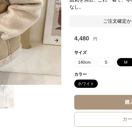
なし。
ご注文確定か
4,480
円
Next slide
サイズ
140cm
S
M
カラー
ホワイト
購
カー