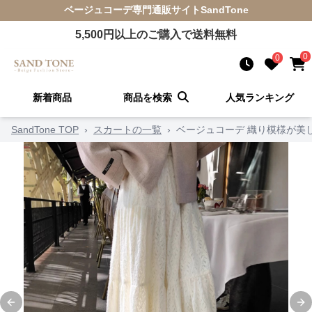
ベージュコーデ
専門通販サイト
SandTone
5,500
円以上のご購入で送料無料
0
0
新着商品
商品を検索
人気ランキング
SandTone TOP
›
スカートの一覧
›
ベージュコーデ 織り模様が美
Previous slide
Ne