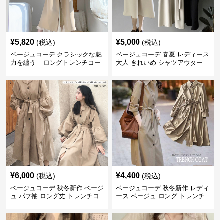
¥
5,820
¥
5,000
(税込)
(税込)
ベージュコーデ クラシックな魅
ベージュコーデ 春夏 レディース
力を纏う – ロングトレンチコー
大人 きれいめ シャツアウター
ト
ベルト付き 上品
¥
6,000
¥
4,400
(税込)
(税込)
ベージュコーデ 秋冬新作 ベージ
ベージュコーデ 秋冬新作 レディ
ュ パフ袖 ロング丈 トレンチコ
ース ベージュ ロング トレンチ
ート アウター
コート アウター