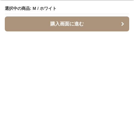
選択中の商品: M / ホワイト
選択中の商品: M / ホワイト
購入画面に進む
購入画面に進む
SandTone
について
会社概要
利用規約