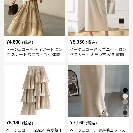
¥
4,600
¥
5,950
(税込)
(税込)
ベージュコーデ ティアード ロン
ベージュコーデ リブニット ロン
グ スカート ウエストゴム 体型
グスカート ミモレ丈 秋冬 韓国
カバー 着回し
風
¥
8,180
¥
7,160
(税込)
(税込)
ベージュコーデ 2025年春夏新作
ベージュコーデ 裏起毛ニットス