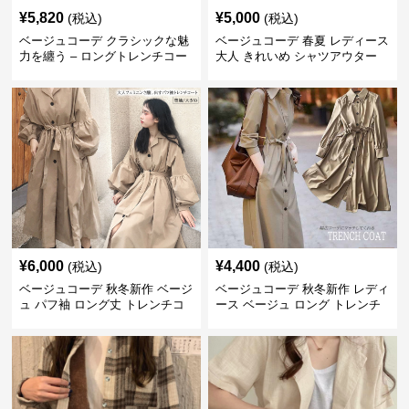
¥
5,820
¥
5,000
(税込)
(税込)
ベージュコーデ クラシックな魅
ベージュコーデ 春夏 レディース
力を纏う – ロングトレンチコー
大人 きれいめ シャツアウター
ト
ベルト付き 上品
¥
6,000
¥
4,400
(税込)
(税込)
ベージュコーデ 秋冬新作 ベージ
ベージュコーデ 秋冬新作 レディ
ュ パフ袖 ロング丈 トレンチコ
ース ベージュ ロング トレンチ
ート アウター
コート アウター