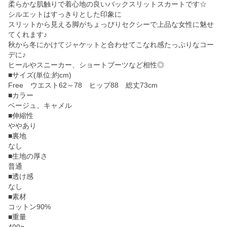
柔らかな肌触りで着心地の良いバックスリットスカートです☆
シルエットはすっきりとした印象に
スリットから見える脚がちょっぴりセクシーで上品な女性に魅せ
てくれます♪
秋から冬にかけてジャケットと合わせてこなれ感たっぷりなコー
デに♪
ヒールやスニーカー、ショートブーツなど相性◎
■サイズ(単位:約cm)
Free ウエスト62～78 ヒップ88 総丈73cm
■カラー
ベージュ、キャメル
■伸縮性
ややあり
■裏地
なし
■生地の厚さ
普通
■透け感
なし
■素材
コットン90%
■重量