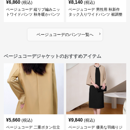
¥
6,860
¥
8,140
(税込)
(税込)
ベージュコーデ 縦リブ編みニッ
ベージュコーデ 男性用 秋新作
トワイドパンツ 秋冬暖かパンツ
タック入りワイドパンツ 裾調整
可能 全4色
›
ベージュコーデ
の
パンツ
一覧へ
ベージュコーデジャケットのおすすめアイテム
¥
5,660
¥
9,840
(税込)
(税込)
ベージュコーデ 二重ボタン仕立
ベージュコーデ 優美な羽織りジ