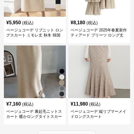
¥
5,950
¥
8,180
(税込)
(税込)
ベージュコーデ リブニット ロン
ベージュコーデ 2025年春夏新作
グスカート ミモレ丈 秋冬 韓国
ティアード プリーツ ロング丈
風
スカート
¥
7,160
¥
11,980
(税込)
(税込)
ベージュコーデ 裏起毛ニットス
ベージュコーデ 縦リブマーメイ
カート 暖かロングタイトスカー
ドロングスカート
ト