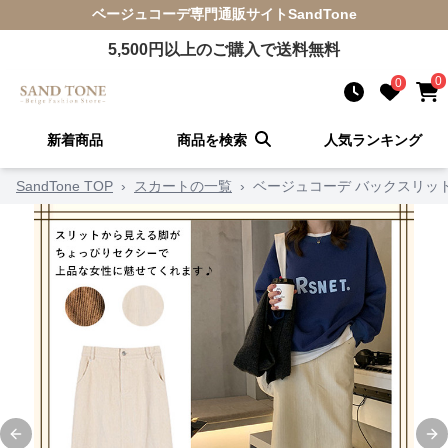
ベージュコーデ
専門通販サイト
SandTone
5,500
円以上のご購入で送料無料
0
0
新着商品
商品を検索
人気ランキング
SandTone TOP
›
スカートの一覧
›
ベージュコーデ バックスリッ
Previous slide
Ne