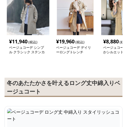
¥
11,940
¥
19,960
¥
8,880
(税込)
(税込)
(税込
ベージュコーデ シンプ
ベージュコーデ デイリ
ベージュコーデ
ル クラシック ステンカ
ーロングトレンチ
かシルエットト
ラーコート
ート
冬のあたたかさを叶えるロング丈中綿入りベ
ージュコート