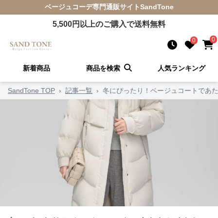
ベージュコーデ
専門通販サイト
SandTone
5,500
円以上のご購入で送料無料
0
0
新着商品
商品を検索
人気ランキング
SandTone TOP
›
記事一覧
›
冬にぴったり！ベージュコートであた