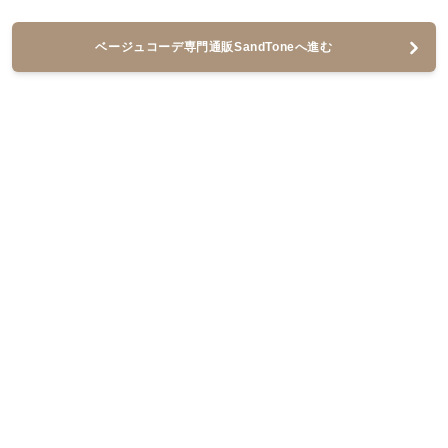
ベージュコーデ専門通販SandToneへ進む