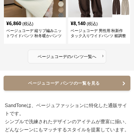
¥
6,860
¥
8,140
(税込)
(税込)
ベージュコーデ 縦リブ編みニッ
ベージュコーデ 男性用 秋新作
トワイドパンツ 秋冬暖かパンツ
タック入りワイドパンツ 裾調整
可能 全4色
›
ベージュコーデ
の
パンツ
一覧へ
ベージュコーデ パンツの一覧を見る
SandToneは、ベージュファッションに特化した通販サイ
トです。
シンプルで洗練されたデザインのアイテムが豊富に揃い、
どんなシーンにもマッチするスタイルを提案しています。