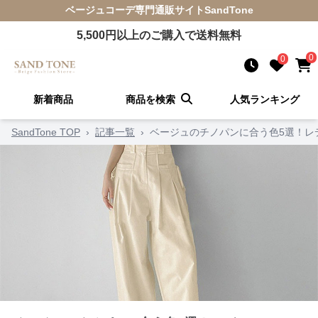
ベージュコーデ
専門通販サイト
SandTone
5,500
円以上のご購入で送料無料
0
0
新着商品
商品を検索
人気ランキング
SandTone TOP
›
記事一覧
›
ベージュのチノパンに合う色5選！レ