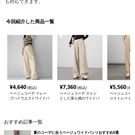
も対応できます。
今回紹介した商品一覧
¥
4,640
¥
7,360
¥
5,560
(税込)
(税込)
(税込
ベージュコーデ ドレー
ベージュコーデ ストン
ベージュコーデ
プハイウエストワイドパ
とした落ち感のワイドパ
りストレートフ
ンツ
ンツ
パンツ
おすすめ記事一覧
夏のコーデに合うベージュワイドパンツおすすめ5選