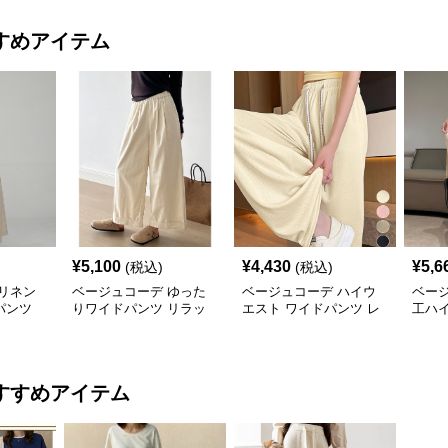
すめアイテム
¥
5,100
¥
4,430
¥
5,6
(税込)
(税込)
リネン
ベージュコーデ ゆった
ベージュコーデ ハイウ
ベー
パンツ
りワイドパンツ リラッ
エスト ワイドパンツ レ
工ハ
クスシルエット
ディース ゆったり美脚
レア
パンツ
すすめアイテム