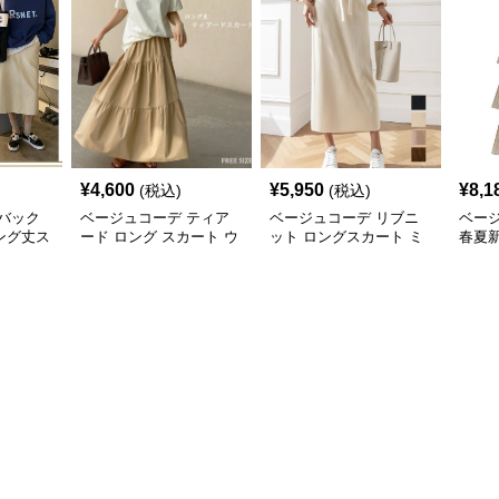
¥
4,600
¥
5,950
¥
8,1
(税込)
(税込)
バック
ベージュコーデ ティア
ベージュコーデ リブニ
ベージ
ング丈ス
ード ロング スカート ウ
ット ロングスカート ミ
春夏新
ーハイウ
エストゴム 体型カバー
モレ丈 秋冬 韓国風
リーツ
着回し
ト