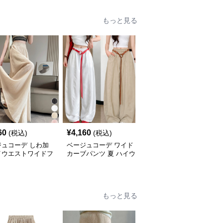
もっと見る
60
¥
4,160
¥
5,700
(税込)
(税込)
(税込)
ジュコーデ しわ加
ベージュコーデ ワイド
ベージュコーデ ワイド
イウエストワイドフ
カーブパンツ 夏 ハイウ
パンツ レディース ハイ
パンツ韓国風
エスト 美脚パンツ
ウエスト 美脚 体型カバ
ー パンツ
もっと見る