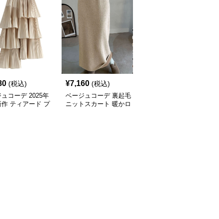
80
¥
7,160
¥
11,980
(税込)
(税込)
(税込)
ュコーデ 2025年
ベージュコーデ 裏起毛
ベージュコーデ 縦リブ
作 ティアード プ
ニットスカート 暖かロ
マーメイドロングスカー
 ロング丈 スカー
ングタイトスカート
ト