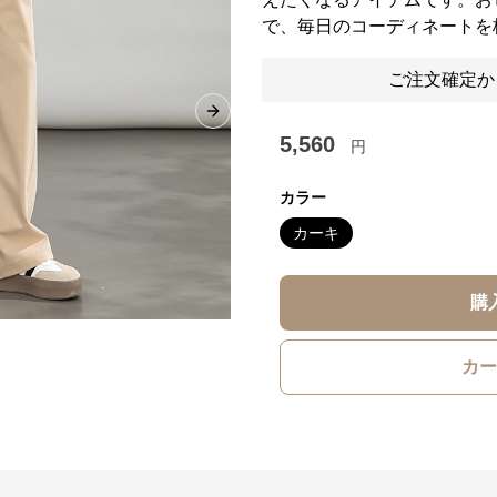
で、毎日のコーディネートを
ご注文確定か
Next slide
5,560
円
カラー
カーキ
購
カー