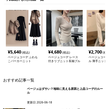
¥
5,640
¥
4,680
¥
2,700
(税込)
(税込)
(税込
ベージュコーデ ふわも
ベージュコーデ レース
ベージュコーデ
こパーカーニット
付きリブニット長袖プル
ル 薄手ニット
オーバー
おすすめ記事一覧
ベージュはダサい？地味に見える原因と上品コーデのルー
ル
更新日
2026-06-18