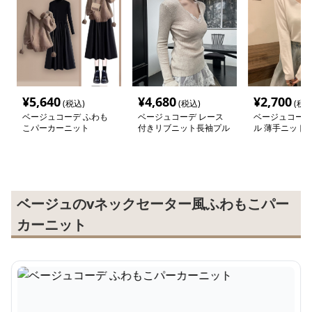
¥
5,640
¥
4,680
¥
2,700
(税込)
(税込)
(税込
ベージュコーデ ふわも
ベージュコーデ レース
ベージュコーデ
こパーカーニット
付きリブニット長袖プル
ル 薄手ニット
オーバー
ベージュのvネックセーター風ふわもこパー
カーニット