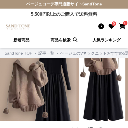
ベージュコーデ
専門通販サイト
SandTone
5,500
円以上のご購入で送料無料
0
0
新着商品
商品を検索
人気ランキング
SandTone TOP
›
記事一覧
›
ベージュのVネックニットおすすめ5