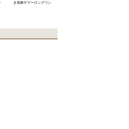
ー
き装飾サマーロングワン
ピース