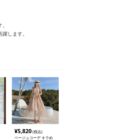
す。
活躍します。
¥
5,820
(税込)
ベージュコーデ キラめ