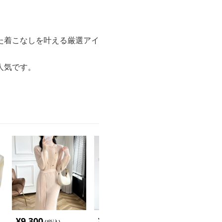
た着こなしを叶える厳選アイ
人気です。
¥
9,300
¥
4,800
¥
3,000