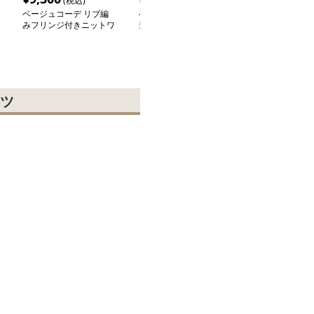
(税込)
(税込)
(税込
ベージュコーデ リブ編
ベージュコーデ リネン
ベージュコーデ
みフリンジ付きニットワ
素材 ゆったりセットア
ネックホルダー
ンピース
ップ
ピース
ツ