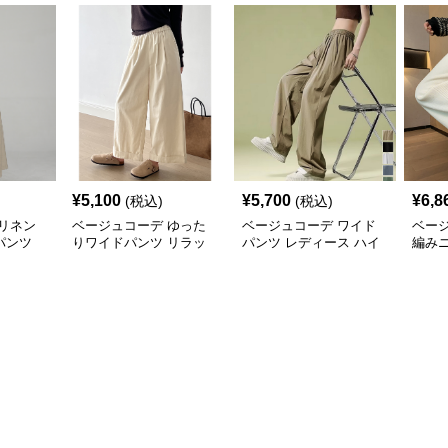
¥
5,100
¥
5,700
¥
6,8
(税込)
(税込)
リネン
ベージュコーデ ゆった
ベージュコーデ ワイド
ベー
パンツ
りワイドパンツ リラッ
パンツ レディース ハイ
編み
クスシルエット
ウエスト 美脚 体型カバ
秋冬
ー パンツ