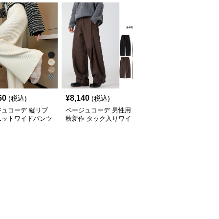
60
¥
8,140
¥
6,410
(税込)
(税込)
(税込)
ジュコーデ 縦リブ
ベージュコーデ 男性用
ベージュコーデ ヘリン
ニットワイドパンツ
秋新作 タック入りワイ
ボーン柄ワイドパンツ裏
暖かパンツ
ドパンツ 裾調整可能 全4
起毛暖か美脚
色