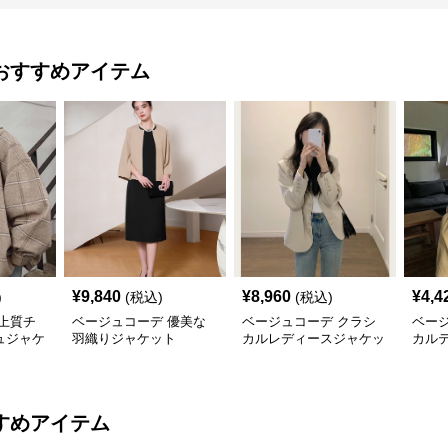
おすすめアイテム
¥
9,840
¥
8,960
¥
4,4
)
(税込)
(税込)
上質チ
ベージュコーデ 優美な
ベージュコーデ クラシ
ベー
ュジャケ
羽織りジャケット
カルレディースジャケッ
カル
ト
ト
すめアイテム