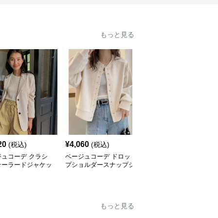
もっと見る
20
¥
4,060
¥
5,520
(税込)
(税込)
(税込)
ジュコーデ クラシ
ベージュコーデ ドロッ
ベージュコーデ ツイー
テーラードジャケッ
プショルダースナップジ
ド調ノーカラーショート
ャケット
丈ジャケット
もっと見る