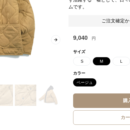
ムです。
ご注文確定か
9,040
円
Next slide
サイズ
S
M
L
カラー
ベージュ
購
カー