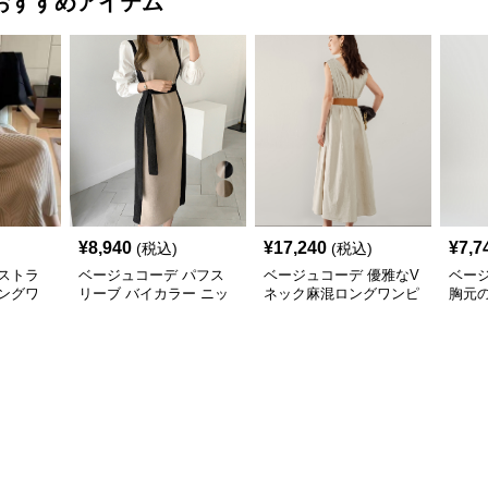
おすすめアイテム
¥
8,940
¥
17,240
¥
7,7
(税込)
(税込)
ストラ
ベージュコーデ パフス
ベージュコーデ 優雅なV
ベー
ングワ
リーブ バイカラー ニッ
ネック麻混ロングワンピ
胸元
年秋冬新
トワンピース
ース
ンピ