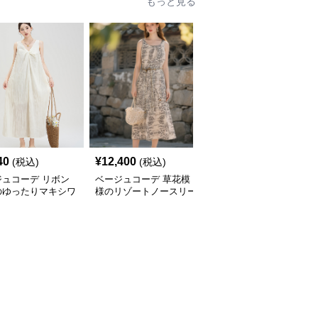
もっと見る
40
¥
12,400
¥
18,280
(税込)
(税込)
(税込)
ジュコーデ リボン
ベージュコーデ 草花模
ベージュコーデ 立体模
のゆったりマキシワ
様のリゾートノースリー
様のストレートワンピー
ース
ブワンピース
ス