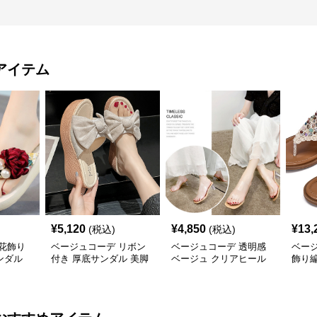
アイテム
¥
5,120
¥
4,850
¥
13,
(税込)
(税込)
花飾り
ベージュコーデ リボン
ベージュコーデ 透明感
ベー
ンダル
付き 厚底サンダル 美脚
ベージュ クリアヒール
飾り
ウエッジソール 靴
サンダル 美脚靴
ダル