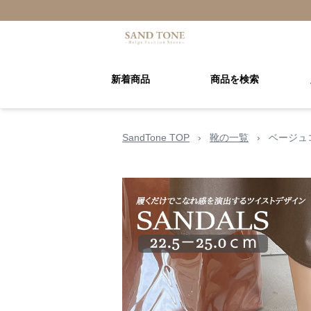
新着商品
商品を検索
SandTone TOP
›
靴の一覧
›
ベージュ