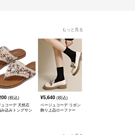
もっと見る
200
¥
5,640
¥
2,800
(税込)
(税込)
(税込)
ジュコーデ 天然石
ベージュコーデ リボン
ベージュコーデ 春夏新
編み込みトングサン
飾り上品ローファー
作 女性用 合成皮革 指股
履き 平底靴 美脚効果