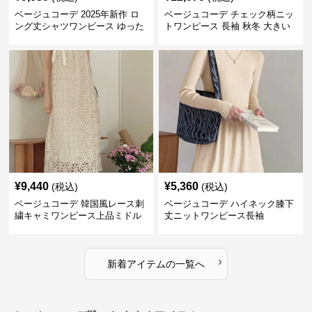
ベージュコーデ 2025年新作 ロ
ベージュコーデ チェック柄ニッ
ング丈シャツワンピース ゆった
トワンピース 長袖 秋冬 大きい
りシルエット レディース
サイズ 体型カバー
¥
9,440
¥
5,360
(税込)
(税込)
ベージュコーデ 韓国風レース刺
ベージュコーデ ハイネック膝下
繍キャミワンピース上品ミドル
丈ニットワンピース長袖
丈ベージュ
›
新着アイテムの一覧へ