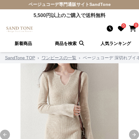
ベージュコーデ
専門通販サイト
SandTone
5,500
円以上のご購入で送料無料
0
0
新着商品
商品を検索
人気ランキング
SandTone TOP
›
ワンピースの一覧
›
ベージュコーデ 深切れブイネ
Previous slide
Ne