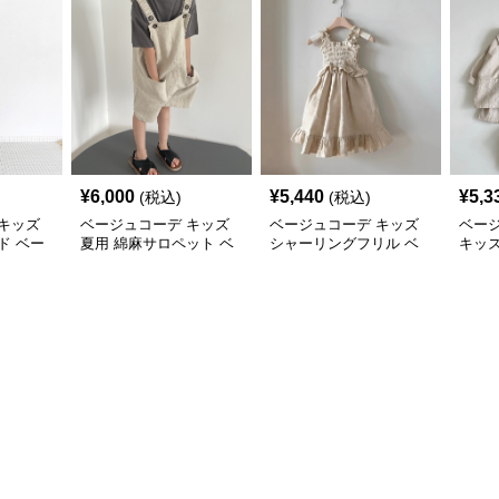
¥
6,000
¥
5,440
¥
5,3
(税込)
(税込)
キッズ
ベージュコーデ キッズ
ベージュコーデ キッズ
ベー
ド ベー
夏用 綿麻サロペット ベ
シャーリングフリル ベ
キッズ
 女の子
ージュ ハーフパンツ 男
ージュワンピース 夏向
ン風 
女兼用
け 女の子
トパン