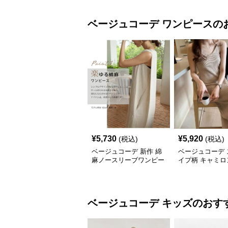
ベージュコーデ
ワンピース
の
¥
5,730
¥
5,920
(税込)
(税込)
ベージュコーデ 新作 綿
ベージュコーデ 
麻ノースリーブワンピー
イプ柄 キャミロ
ス 上質ロング丈 体型カ
ンピース 2025
バー
作
ベージュコーデ
キッズ
のおす