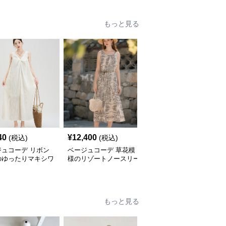
もっと見る
40
¥
12,400
¥
18,280
(税込)
(税込)
(税込)
ジュコーデ リボン
ベージュコーデ 草花模
ベージュコーデ 立体模
のゆったりマキシワ
様のリゾートノースリー
様のストレートワンピー
ース
ブワンピース
ス
もっと見る