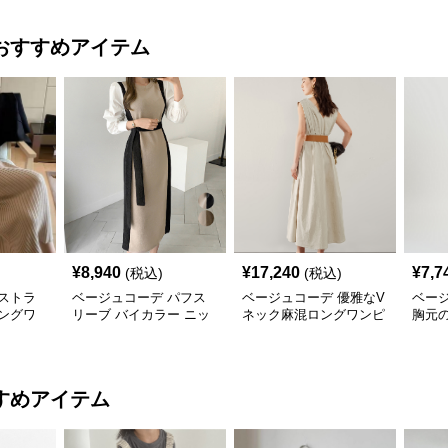
おすすめアイテム
¥
8,940
¥
17,240
¥
7,7
(税込)
(税込)
ストラ
ベージュコーデ パフス
ベージュコーデ 優雅なV
ベー
ングワ
リーブ バイカラー ニッ
ネック麻混ロングワンピ
胸元
年秋冬新
トワンピース
ース
ンピ
すめアイテム