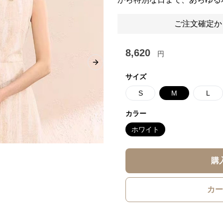
ご注文確定か
8,620
円
Next slide
サイズ
S
M
L
カラー
ホワイト
購
カー