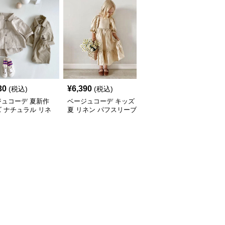
30
¥
6,390
¥
2,320
(税込)
(税込)
(税込)
ジュコーデ 夏新作
ベージュコーデ キッズ
ベージュコーデ キッズ
 ナチュラル リネ
夏 リネン パフスリーブ
とんがりニット帽 秋冬
半袖シャツ ショー
ワンピース 森ガール 女
あったか 全14色 男女兼
ツ 2点セット
の子
用