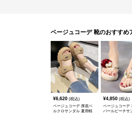
ベージュコーデ
靴
のおすすめ
¥
6,620
¥
4,850
(税込)
(税込)
ベージュコーデ 厚底ベ
ベージュコーデ 
ルクロサンダル 夏用軽
パールビーチサ
量靴
軽量厚底靴