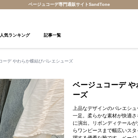
ベージュコーデ
専門通販サイト
SandTone
人気ランキング
記事一覧
コーデ やわらか蝶結びバレエシューズ
ベージュコーデ 
ーズ
上品なデザインのバレエシュ
一足。柔らかな素材が快適さ
に演出。リボンディテールが
らワンピースまで幅広いスタ
躍する優秀な靴です。ベージ