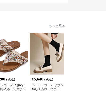
もっと見る
200
¥
5,640
¥
2,800
(税込)
(税込)
(税込)
ジュコーデ 天然石
ベージュコーデ リボン
ベージュコーデ 春夏新
編み込みトングサン
飾り上品ローファー
作 女性用 合成皮革 指股
履き 平底靴 美脚効果