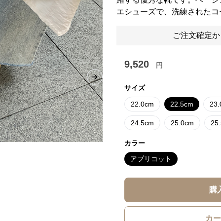
エシューズで、洗練されたコ
ご注文確定か
9,520
円
Next slide
サイズ
22.0cm
22.5cm
23
24.5cm
25.0cm
25
カラー
アプリコット
購
カー