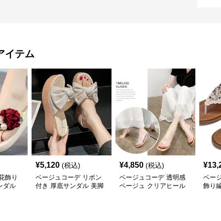
アイテム
¥
5,120
¥
4,850
¥
13,
(税込)
(税込)
花飾り
ベージュコーデ リボン
ベージュコーデ 透明感
ベー
ンダル
付き 厚底サンダル 美脚
ベージュ クリアヒール
飾り
ウエッジソール 靴
サンダル 美脚靴
ダル