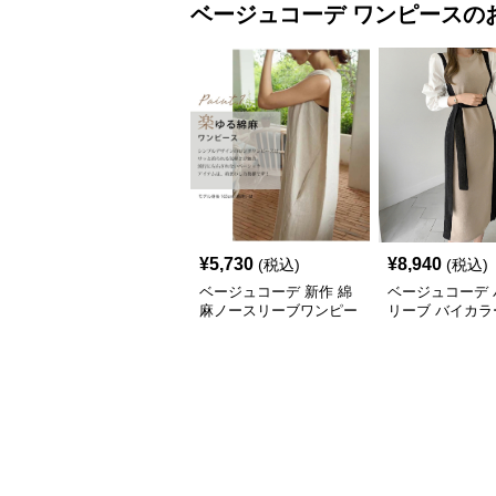
ベージュコーデ
ワンピース
の
¥
5,730
¥
8,940
(税込)
(税込)
ベージュコーデ 新作 綿
ベージュコーデ 
麻ノースリーブワンピー
リーブ バイカラ
ス 上質ロング丈 体型カ
トワンピース
バー