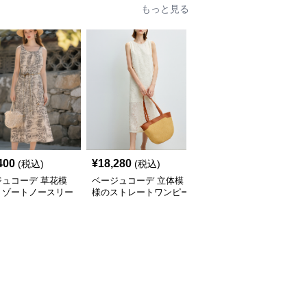
もっと見る
400
¥
18,280
¥
13,040
(税込)
(税込)
(税込)
ジュコーデ 草花模
ベージュコーデ 立体模
ベージュコーデ 墨絵風
リゾートノースリー
様のストレートワンピー
キャミソールワンピース
ンピース
ス