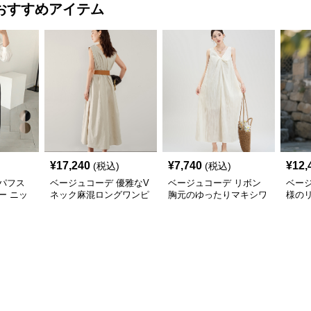
おすすめアイテム
¥
17,240
¥
7,740
¥
12,
(税込)
(税込)
パフス
ベージュコーデ 優雅なV
ベージュコーデ リボン
ベー
ー ニッ
ネック麻混ロングワンピ
胸元のゆったりマキシワ
様の
ース
ンピース
ブワ