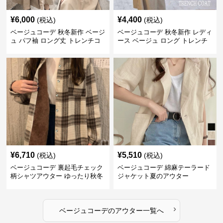
¥
6,000
¥
4,400
(税込)
(税込)
ベージュコーデ 秋冬新作 ベージ
ベージュコーデ 秋冬新作 レディ
ュ パフ袖 ロング丈 トレンチコ
ース ベージュ ロング トレンチ
ート アウター
コート アウター
¥
6,710
¥
5,510
(税込)
(税込)
ベージュコーデ 裏起毛チェック
ベージュコーデ 綿麻テーラード
柄シャツアウター ゆったり秋冬
ジャケット夏のアウター
›
ベージュコーデ
の
アウター
一覧へ