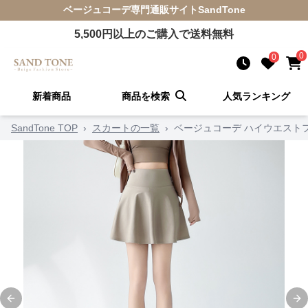
ベージュコーデ
専門通販サイト
SandTone
5,500
円以上のご購入で送料無料
0
0
新着商品
商品を検索
人気ランキング
SandTone TOP
›
スカートの一覧
›
ベージュコーデ ハイウエスト
Previous slide
Ne