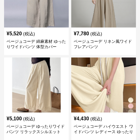
¥
5,520
¥
7,780
(税込)
(税込)
ベージュコーデ 綿麻素材 ゆった
ベージュコーデ リネン風ワイド
りワイドパンツ 体型カバー
フレアパンツ
¥
5,100
¥
4,430
(税込)
(税込)
ベージュコーデ ゆったりワイド
ベージュコーデ ハイウエスト ワ
パンツ リラックスシルエット
イドパンツ レディース ゆったり
美脚パンツ