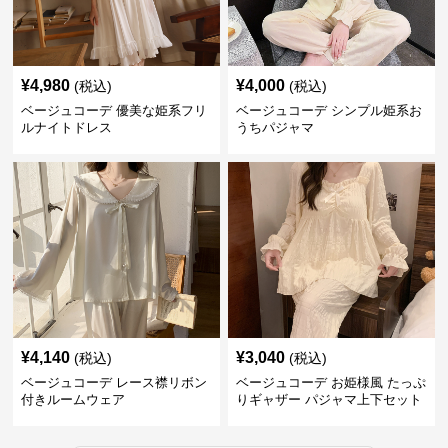
¥
4,980
¥
4,000
(税込)
(税込)
ベージュコーデ 優美な姫系フリ
ベージュコーデ シンプル姫系お
ルナイトドレス
うちパジャマ
¥
4,140
¥
3,040
(税込)
(税込)
ベージュコーデ レース襟リボン
ベージュコーデ お姫様風 たっぷ
付きルームウェア
りギャザー パジャマ上下セット