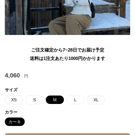
ご注文確定から7~28日でお届け予定
送料は1注文あたり
1000
円かかります
4,060
円
サイズ
XS
S
M
L
XL
カラー
カーキ