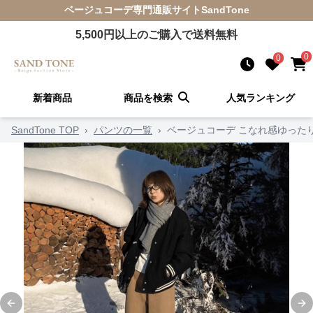
ベージュコーデ
専門通販サイト
SandTone
5,500
円以上のご購入で送料無料
0
0
新着商品
商品を検索
人気ランキング
SandTone TOP
›
パンツの一覧
›
ベージュコーデ こなれ感ゆった
Previous slide
Ne