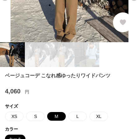
ベージュコーデ こなれ感ゆったりワイドパンツ
4,060
円
サイズ
XS
S
M
L
XL
カラー